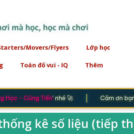
Chuyển đến nội dung chính
Starters/Movers/Flyers
Lớp học
g
Toán đố vui - IQ
Thêm
|
 Học - Cùng Tiến
' nhé 🚀
Cảm ơn bạn 
hống kê số liệu (tiếp t