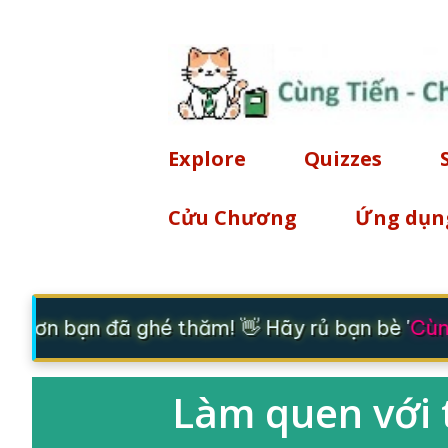
Explore
Quizzes
Cửu Chương
Ứng dụn
m ơn bạn đã ghé thăm! 👋 Hãy rủ bạn bè '
Cùng
Làm quen với t