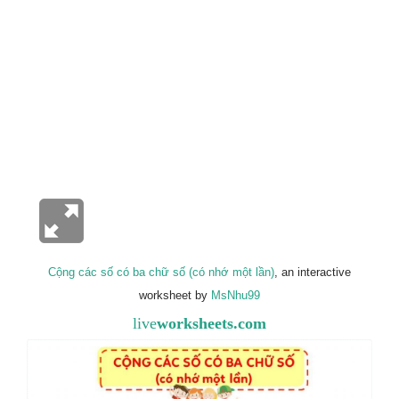
Cộng các số có ba chữ số (có nhớ một lần)
, an interactive
worksheet by
MsNhu99
live
worksheets.com