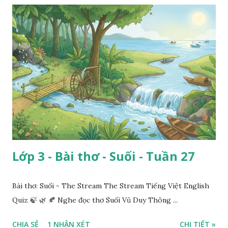
Lớp 3 - Bài thơ - Suối - Tuần 27
Bài thơ: Suối - The Stream The Stream Tiếng Việt English
Quiz 🍃 🌿 🍂 Nghe đọc thơ Suối Vũ Duy Thông ...
CHIA SẺ
1 NHẬN XÉT
CHI TIẾT »