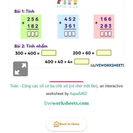
Toán - Cộng các số có ba chữ số (có nhớ một lần)
, an interactive
worksheet by
Aqua5462
live
worksheets.com
Back to Home