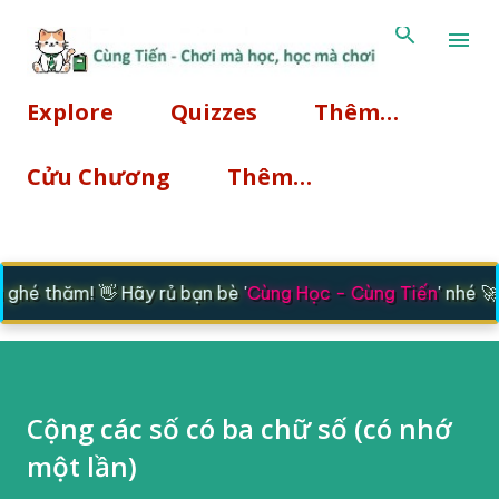
Chuyển đến nội dung chính
Explore
Quizzes
Thêm…
Cửu Chương
Thêm…
hé thăm! 👋 Hãy rủ bạn bè '
Cùng Học - Cùng Tiến
' nhé 🚀
Cộng các số có ba chữ số (có nhớ
một lần)