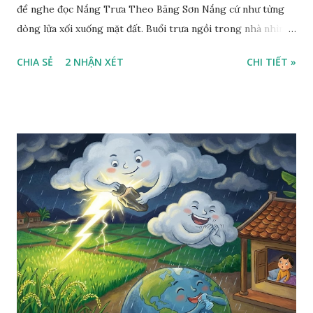
để nghe đọc Nắng Trưa Theo Băng Sơn Nắng cứ như từng
dòng lửa xối xuống mặt đất. Buổi trưa ngồi trong nhà nhìn
ra sân, thấy rất rõ n...
CHIA SẺ
2 NHẬN XÉT
CHI TIẾT »