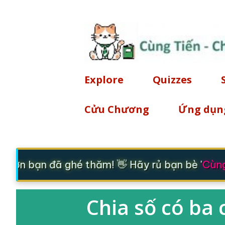
Explore
Quizzes
Cửu Chương
Ứng dụn
 ơn bạn đã ghé thăm! 👋 Hãy rủ bạn bè '
Cùng 
Chia số có ba 