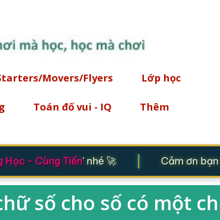
Chuyển đến nội dung chính
Starters/Movers/Flyers
Lớp học
g
Toán đố vui - IQ
Thêm
|
Học - Cùng Tiến
' nhé 🚀
Cảm ơn bạn đ
chữ số cho số có một c