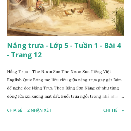
Nắng trưa - Lớp 5 - Tuần 1 - Bài 4
- Trang 12
Nắng Trưa - The Noon Sun The Noon Sun Tiếng Việt
English Quiz Bóng mẹ liêu xiêu giữa nắng trưa gay gắt Bấm
để nghe đọc Nắng Trưa Theo Băng Sơn Nắng cứ như từng
dòng lửa xối xuống mặt đất. Buổi trưa ngồi trong nhà nhìn
ra sân, thấy rất rõ n...
CHIA SẺ
2 NHẬN XÉT
CHI TIẾT »