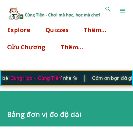
Chuyển đến nội dung chính
Explore
Quizzes
Thêm…
Cửu Chương
Thêm…
|
è '
Cùng Học - Cùng Tiến
' nhé 🚀
Cảm ơn bạn đã ghé t
Bảng đơn vị đo độ dài