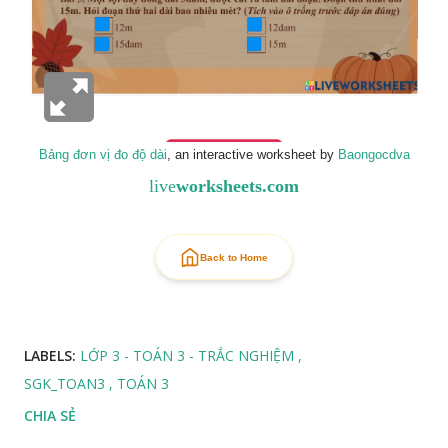
Bảng đơn vị đo độ dài
, an interactive worksheet by
Baongocdva
live
worksheets.com
Back to Home
LABELS:
LỚP 3 - TOÁN 3 - TRẮC NGHIỆM
SGK_TOAN3
TOÁN 3
CHIA SẺ