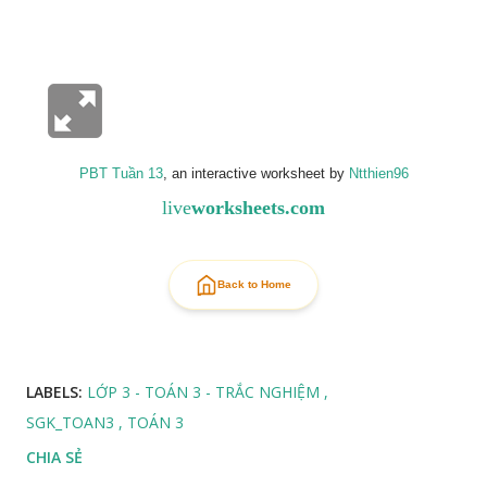
PBT Tuần 13
, an interactive worksheet by
Ntthien96
live
worksheets.com
Back to Home
LABELS:
LỚP 3 - TOÁN 3 - TRẮC NGHIỆM
SGK_TOAN3
TOÁN 3
CHIA SẺ