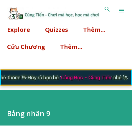
Chuyển đến nội dung chính
Explore
Quizzes
Thêm…
Cửu Chương
Thêm…
 thăm! 👋 Hãy rủ bạn bè '
Cùng Học - Cùng Tiến
' nhé 🚀
Bảng nhân 9