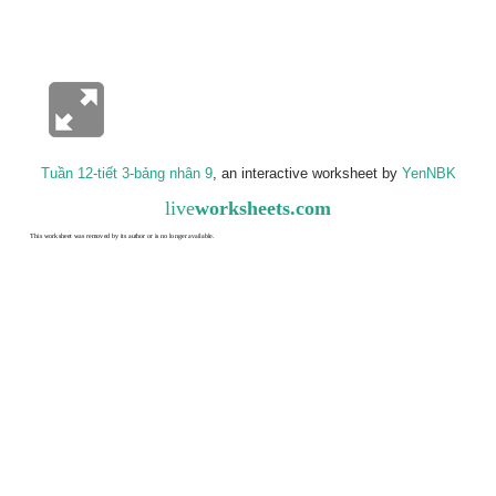
Tuần 12-tiết 3-bảng nhân 9
, an interactive worksheet by
YenNBK
live
worksheets.com