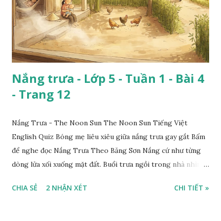
Nắng trưa - Lớp 5 - Tuần 1 - Bài 4
- Trang 12
Nắng Trưa - The Noon Sun The Noon Sun Tiếng Việt
English Quiz Bóng mẹ liêu xiêu giữa nắng trưa gay gắt Bấm
để nghe đọc Nắng Trưa Theo Băng Sơn Nắng cứ như từng
dòng lửa xối xuống mặt đất. Buổi trưa ngồi trong nhà nhìn
ra sân, thấy rất rõ n...
CHIA SẺ
2 NHẬN XÉT
CHI TIẾT »