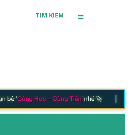
TÌM KIẾM
|
 bè '
Cùng Học - Cùng Tiến
' nhé 🚀