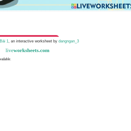
Bài 1
, an interactive worksheet by
dangngan_3
live
worksheets.com