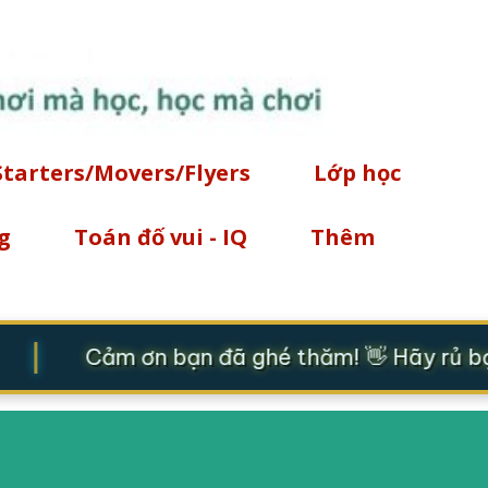
Chuyển đến nội dung chính
Starters/Movers/Flyers
Lớp học
g
Toán đố vui - IQ
Thêm
|
Cảm ơn bạn đã ghé thăm! 👋 Hãy rủ bạn