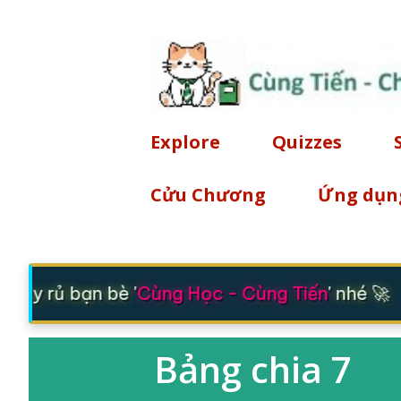
Explore
Quizzes
Cửu Chương
Ứng dụn
Hãy rủ bạn bè '
Cùng Học - Cùng Tiến
' nhé 🚀
Bảng chia 7