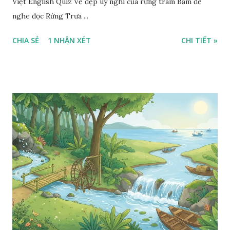
Việt English Quiz Vẻ đẹp uy nghi của rừng tràm Bấm để
nghe đọc Rừng Trưa ...
CHIA SẺ
1 NHẬN XÉT
CHI TIẾT »