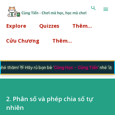
Chuyển đến nội dung chính
Explore
Quizzes
Thêm…
Cửu Chương
Thêm…
 thăm! 👋 Hãy rủ bạn bè '
Cùng Học - Cùng Tiến
' nhé 🚀
2. Phân số và phép chia số tự
nhiên