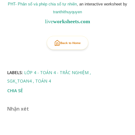
PHT- Phân số và phép chia số tự nhiên
, an interactive worksheet by
tranthithuyquyen
live
worksheets.com
Back to Home
LABELS:
LỚP 4 - TOÁN 4 - TRẮC NGHIỆM
SGK_TOAN4
TOÁN 4
CHIA SẺ
Nhận xét