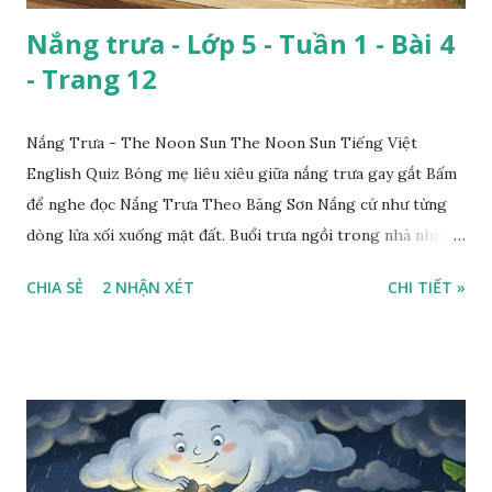
Nắng trưa - Lớp 5 - Tuần 1 - Bài 4
- Trang 12
Nắng Trưa - The Noon Sun The Noon Sun Tiếng Việt
English Quiz Bóng mẹ liêu xiêu giữa nắng trưa gay gắt Bấm
để nghe đọc Nắng Trưa Theo Băng Sơn Nắng cứ như từng
dòng lửa xối xuống mặt đất. Buổi trưa ngồi trong nhà nhìn
ra sân, thấy rất rõ n...
CHIA SẺ
2 NHẬN XÉT
CHI TIẾT »