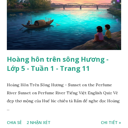
Hoàng hôn trên sông Hương -
Lớp 5 - Tuần 1 - Trang 11
Hoàng Hôn Trên Sông Hương - Sunset on the Perfume
River Sunset on Perfume River Tiếng Việt English Quiz Vẻ
đẹp thơ mộng của Huế lúc chiều tà Bấm để nghe đọc Hoàng
...
CHIA SẺ
2 NHẬN XÉT
CHI TIẾT »