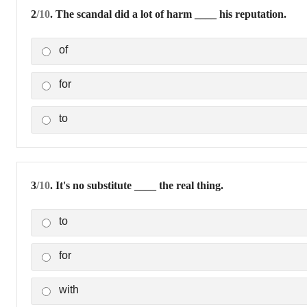
2
/10
. The scandal did a lot of harm ____ his reputation.
of
for
to
3
/10
. It's no substitute ____ the real thing.
to
for
with