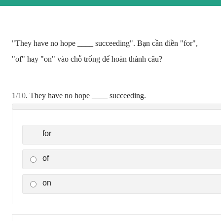
"They have no hope ____ succeeding". Bạn cần điền "for",
"of" hay "on" vào chỗ trống để hoàn thành câu?
1
/10
. They have no hope ____ succeeding.
for
of
on