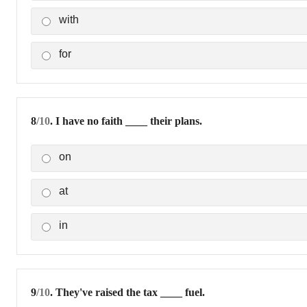
with
for
8
/10
. I have no faith ____ their plans.
on
at
in
9
/10
. They've raised the tax ____ fuel.