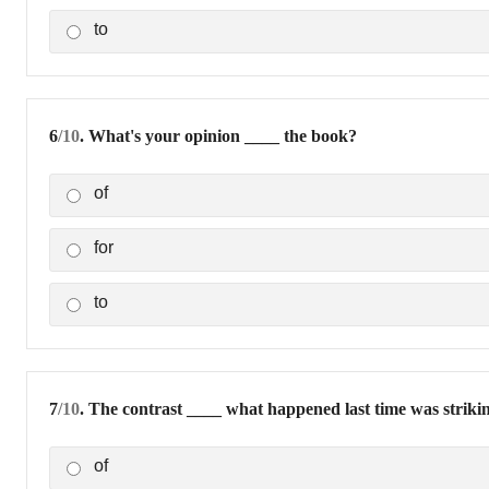
to
6
/10
. What's your opinion ____ the book?
of
for
to
7
/10
. The contrast ____ what happened last time was striki
of