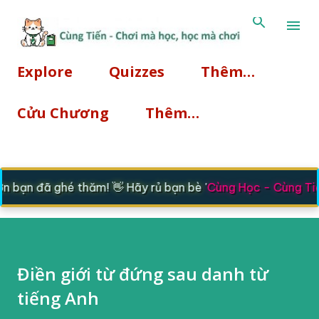
Chuyển đến nội dung chính
Explore
Quizzes
Thêm…
Cửu Chương
Thêm…
bạn đã ghé thăm! 👋 Hãy rủ bạn bè '
Cùng Học - Cùng Tiế
Điền giới từ đứng sau danh từ
tiếng Anh