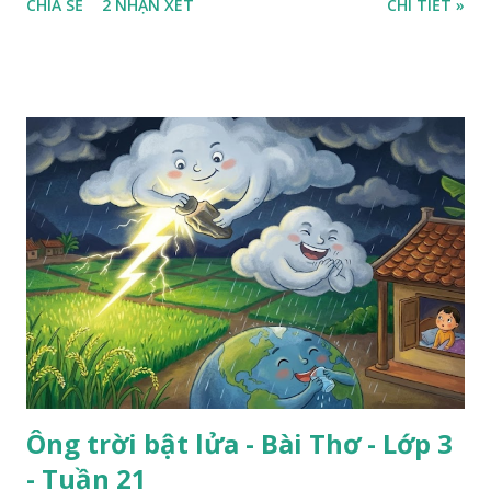
CHIA SẺ
2 NHẬN XÉT
CHI TIẾT »
Ông trời bật lửa - Bài Thơ - Lớp 3
- Tuần 21