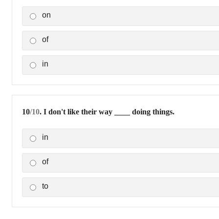
on
of
in
10
/10
. I don't like their way ____ doing things.
in
of
to