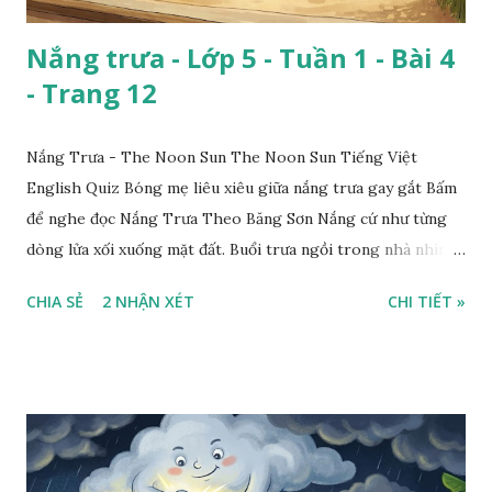
Nắng trưa - Lớp 5 - Tuần 1 - Bài 4
- Trang 12
Nắng Trưa - The Noon Sun The Noon Sun Tiếng Việt
English Quiz Bóng mẹ liêu xiêu giữa nắng trưa gay gắt Bấm
để nghe đọc Nắng Trưa Theo Băng Sơn Nắng cứ như từng
dòng lửa xối xuống mặt đất. Buổi trưa ngồi trong nhà nhìn
ra sân, thấy rất rõ n...
CHIA SẺ
2 NHẬN XÉT
CHI TIẾT »