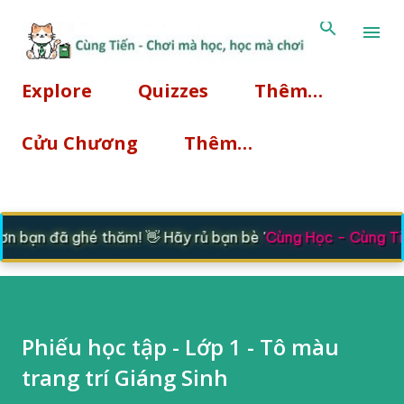
Chuyển đến nội dung chính
Explore
Quizzes
Thêm…
Cửu Chương
Thêm…
 bạn đã ghé thăm! 👋 Hãy rủ bạn bè '
Cùng Học - Cùng Tiế
Phiếu học tập - Lớp 1 - Tô màu
trang trí Giáng Sinh