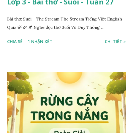
Lớp 3 - Bài thơ - Suối - Tuần 27
Bài thơ: Suối - The Stream The Stream Tiếng Việt English
Quiz 🍃 🌿 🍂 Nghe đọc thơ Suối Vũ Duy Thông ...
CHIA SẺ
1 NHẬN XÉT
CHI TIẾT »