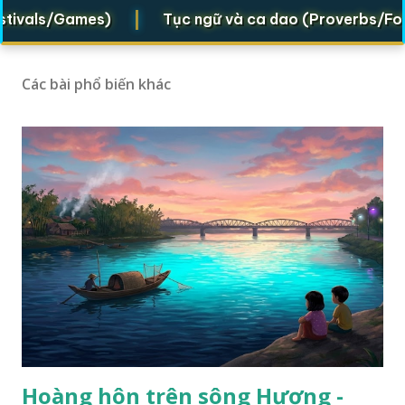
|
ivals/Games)
Tục ngữ và ca dao (Proverbs/Folk ve
Các bài phổ biến khác
Hoàng hôn trên sông Hương -