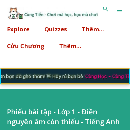
Chuyển đến nội dung chính
Explore
Quizzes
Thêm…
Cửu Chương
Thêm…
 bạn đã ghé thăm! 👋 Hãy rủ bạn bè '
Cùng Học - Cùng Tiế
Phiếu bài tập - Lớp 1 - Điền
nguyên âm còn thiếu - Tiếng Anh