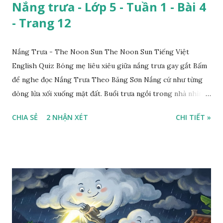
Nắng trưa - Lớp 5 - Tuần 1 - Bài 4
- Trang 12
Nắng Trưa - The Noon Sun The Noon Sun Tiếng Việt
English Quiz Bóng mẹ liêu xiêu giữa nắng trưa gay gắt Bấm
để nghe đọc Nắng Trưa Theo Băng Sơn Nắng cứ như từng
dòng lửa xối xuống mặt đất. Buổi trưa ngồi trong nhà nhìn
ra sân, thấy rất rõ n...
CHIA SẺ
2 NHẬN XÉT
CHI TIẾT »