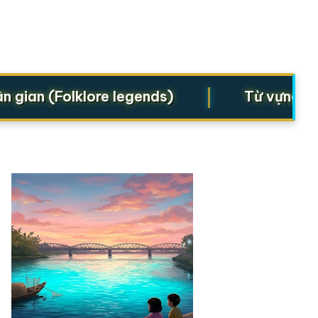
|
an (Folklore legends)
Từ vựng cho St