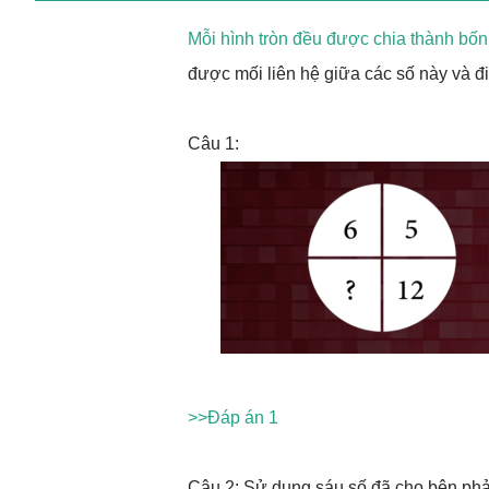
Mỗi hình tròn đều được chia thành bốn
được mối liên hệ giữa các số này và 
Câu 1:
>>Đáp án 1
Câu 2: Sử dụng sáu số đã cho bên phải 