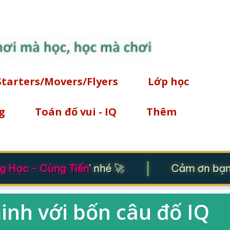
Chuyển đến nội dung chính
Starters/Movers/Flyers
Lớp học
g
Toán đố vui - IQ
Thêm
|
 Học - Cùng Tiến
' nhé 🚀
Cảm ơn bạn đ
inh với bốn câu đố IQ