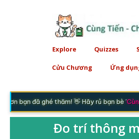
Explore
Quizzes
Cửu Chương
Ứng dụn
 ơn bạn đã ghé thăm! 👋 Hãy rủ bạn bè '
Cùng
Đo trí thông m