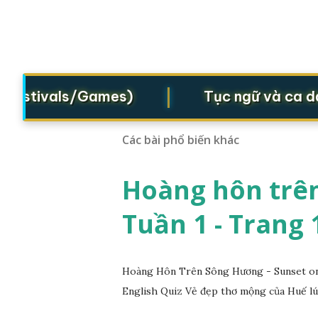
|
estivals/Games)
Tục ngữ và ca dao (
Các bài phổ biến khác
Hoàng hôn trên
Tuần 1 - Trang 
Hoàng Hôn Trên Sông Hương - Sunset on 
English Quiz Vẻ đẹp thơ mộng của Huế lú