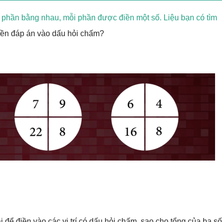
 phần bằng nhau, mỗi phần được điền một số. Liệu bạn có tìm
điền đáp án vào dấu hỏi chấm?
để điền vào các vị trí có dấu hỏi chấm, sao cho tổng của ba số