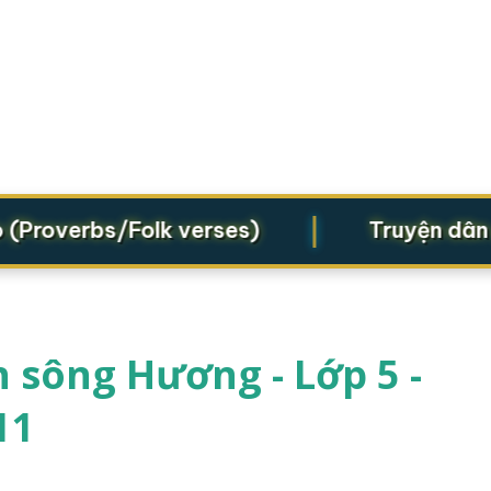
|
roverbs/Folk verses)
Truyện dân gian
 sông Hương - Lớp 5 -
11