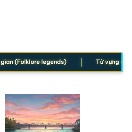
|
 (Folklore legends)
Từ vựng cho Star