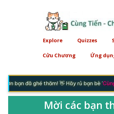
Explore
Quizzes
Cửu Chương
Ứng dụn
 ơn bạn đã ghé thăm! 👋 Hãy rủ bạn bè '
Cùng 
Mời các bạn t