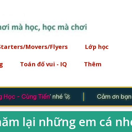
Chuyển đến nội dung chính
Starters/Movers/Flyers
Lớp học
g
Toán đố vui - IQ
Thêm
|
Học - Cùng Tiến
' nhé 🚀
Cảm ơn bạn đ
hăm lại những em cá nh