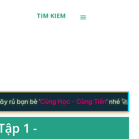
TÌM KIẾM
 rủ bạn bè '
Cùng Học - Cùng Tiến
' nhé 🚀
Tập 1 -