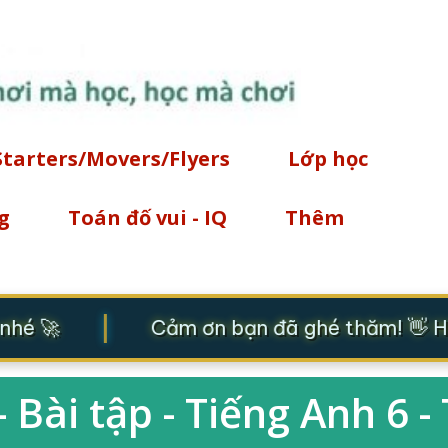
Chuyển đến nội dung chính
Starters/Movers/Flyers
Lớp học
g
Toán đố vui - IQ
Thêm
|
nhé 🚀
Cảm ơn bạn đã ghé thăm! 👋 Hãy
 Bài tập - Tiếng Anh 6 - 