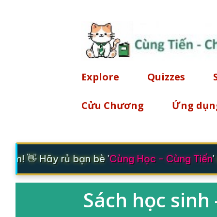
Explore
Quizzes
Cửu Chương
Ứng dụn
ăm! 👋 Hãy rủ bạn bè '
Cùng Học - Cùng Tiến
' 
Sách học sinh -