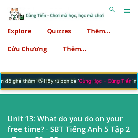
Chuyển đến nội dung chí
Explore
Quizzes
Thêm…
Cửu Chương
Thêm…
đã ghé thăm! 👋 Hãy rủ bạn bè '
Cùng Học - Cùng Tiến
' nh
Unit 13: What do you do on your
free time? - SBT Tiếng Anh 5 Tập 2