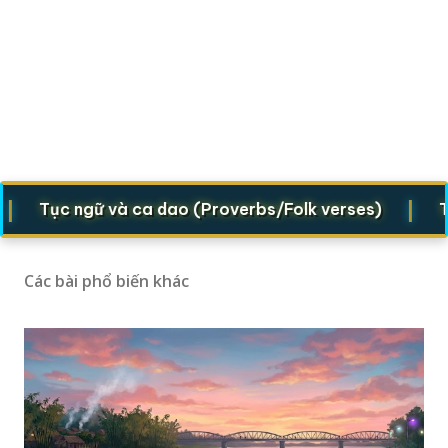
|
Tục ngữ và ca dao (Proverbs/Folk verses)
Truyện
Các bài phổ biến khác