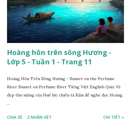
Hoàng hôn trên sông Hương -
Lớp 5 - Tuần 1 - Trang 11
Hoàng Hôn Trên Sông Hương - Sunset on the Perfume
River Sunset on Perfume River Tiếng Việt English Quiz Vẻ
đẹp thơ mộng của Huế lúc chiều tà Bấm để nghe đọc Hoàng
...
CHIA SẺ
2 NHẬN XÉT
CHI TIẾT »