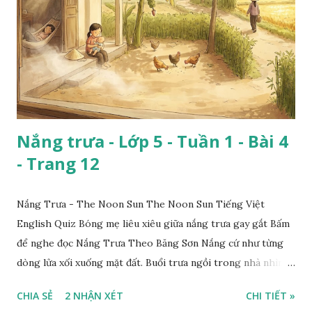
Nắng trưa - Lớp 5 - Tuần 1 - Bài 4
- Trang 12
Nắng Trưa - The Noon Sun The Noon Sun Tiếng Việt
English Quiz Bóng mẹ liêu xiêu giữa nắng trưa gay gắt Bấm
để nghe đọc Nắng Trưa Theo Băng Sơn Nắng cứ như từng
dòng lửa xối xuống mặt đất. Buổi trưa ngồi trong nhà nhìn
ra sân, thấy rất rõ n...
CHIA SẺ
2 NHẬN XÉT
CHI TIẾT »