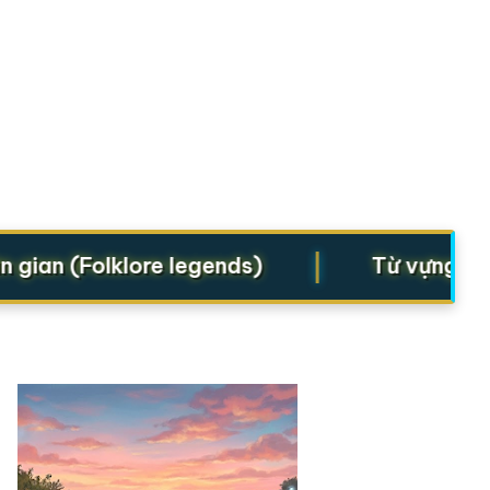
|
an (Folklore legends)
Từ vựng cho St