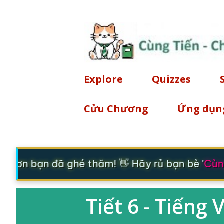
Explore
Quizzes
Cửu Chương
Ứng dụn
m ơn bạn đã ghé thăm! 👋 Hãy rủ bạn bè '
Cùng
Tiết 6 - Tiếng 