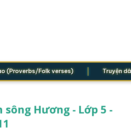
|
Proverbs/Folk verses)
Truyện dân gi
 sông Hương - Lớp 5 -
11