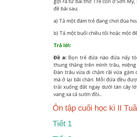
gợi ra từ bài thơ Trẻ con ở Sơn Mỹ
đề bài sau:
a) Tả một đám trẻ đang chơi đùa ho
b) Tả một buổi chiều tối hoặc một đ
Trả lời:
Đề a:
Bọn trẻ đứa nào đứa nấy tóc
thung thăng trên mình trâu, miệng 
Đàn trâu vừa di chậm rãi vừa gặm c
mà ở lại bãi chăn. Mỗi đứa đều đượ
trải xuống đất ngay dưới tán cây l
vang xa cả sườn đồi...
Ôn tập cuối học kì II Tu
Tiết 1