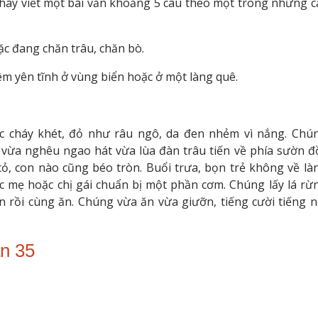
, hãy viết một bài văn khoảng 5 câu theo một trong những c
ặc đang chăn trâu, chăn bò.
êm yên tĩnh ở vùng biển hoặc ở một làng quê.
 cháy khét, đỏ như râu ngô, da đen nhẻm vì nắng. Chú
vừa nghêu ngao hát vừa lùa đàn trâu tiến về phía sườn đồ
ỏ, con nào cũng béo tròn. Buổi trưa, bọn trẻ không về là
c mẹ hoặc chị gái chuẩn bị một phần cơm. Chúng lấy lá rừ
ớn rồi cùng ăn. Chúng vừa ăn vừa giưỡn, tiếng cười tiếng n
ần 35