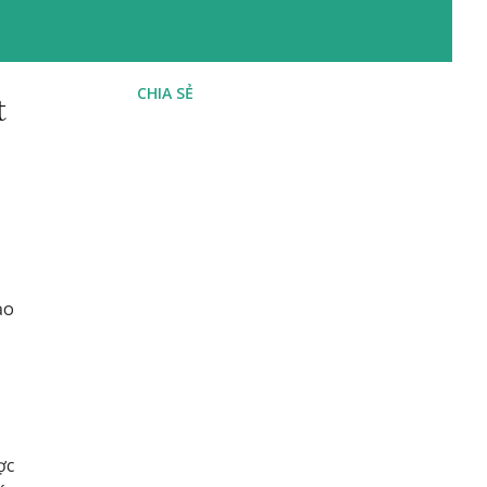
CHIA SẺ
t
ạo
ợc