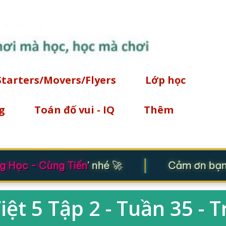
Chuyển đến nội dung chính
Starters/Movers/Flyers
Lớp học
g
Toán đố vui - IQ
Thêm
|
 Học - Cùng Tiến
' nhé 🚀
Cảm ơn bạn đ
Việt 5 Tập 2 - Tuần 35 - 