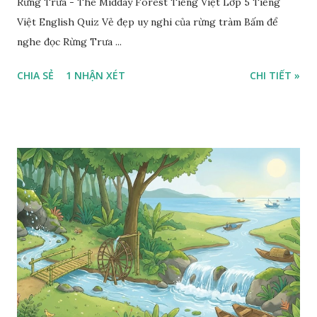
Rừng Trưa - The Midday Forest Tiếng Việt Lớp 5 Tiếng
Việt English Quiz Vẻ đẹp uy nghi của rừng tràm Bấm để
nghe đọc Rừng Trưa ...
CHIA SẺ
1 NHẬN XÉT
CHI TIẾT »