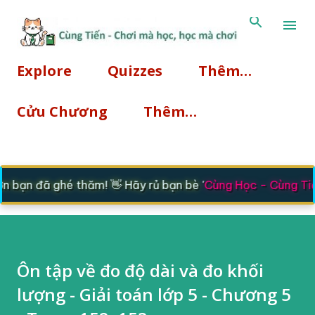
Chuyển đến nội dung ch
Explore
Quizzes
Thêm…
Cửu Chương
Thêm…
bạn đã ghé thăm! 👋 Hãy rủ bạn bè '
Cùng Học - Cùng Tiế
Ôn tập về đo độ dài và đo khối
lượng - Giải toán lớp 5 - Chương 5