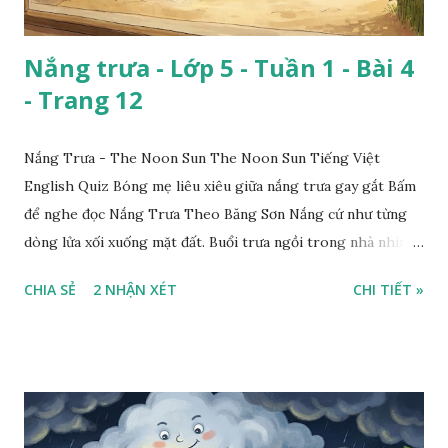
Nắng trưa - Lớp 5 - Tuần 1 - Bài 4
- Trang 12
Nắng Trưa - The Noon Sun The Noon Sun Tiếng Việt
English Quiz Bóng mẹ liêu xiêu giữa nắng trưa gay gắt Bấm
để nghe đọc Nắng Trưa Theo Băng Sơn Nắng cứ như từng
dòng lửa xối xuống mặt đất. Buổi trưa ngồi trong nhà nhìn
ra sân, thấy rất rõ n...
CHIA SẺ
2 NHẬN XÉT
CHI TIẾT »