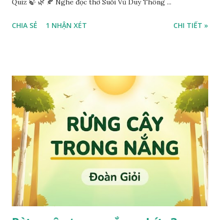
Quiz 🍃 🌿 🍂 Nghe đọc thơ Suối Vũ Duy Thông ...
CHIA SẺ
1 NHẬN XÉT
CHI TIẾT »