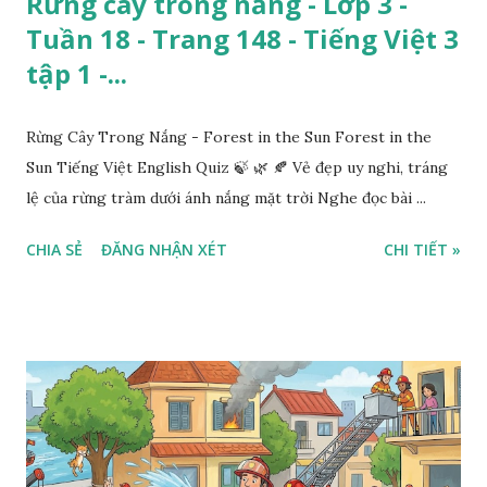
Rừng cây trong nắng - Lớp 3 -
Tuần 18 - Trang 148 - Tiếng Việt 3
tập 1 -...
Rừng Cây Trong Nắng - Forest in the Sun Forest in the
Sun Tiếng Việt English Quiz 🍃 🌿 🍂 Vẻ đẹp uy nghi, tráng
lệ của rừng tràm dưới ánh nắng mặt trời Nghe đọc bài ...
CHIA SẺ
ĐĂNG NHẬN XÉT
CHI TIẾT »