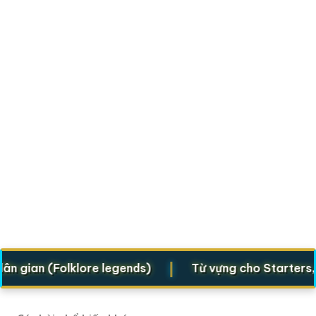
|
an (Folklore legends)
Từ vựng cho Starters, Mover