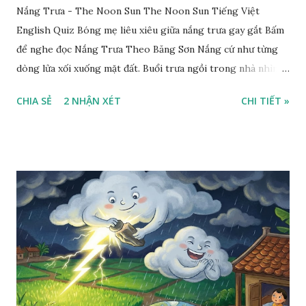
Nắng Trưa - The Noon Sun The Noon Sun Tiếng Việt
English Quiz Bóng mẹ liêu xiêu giữa nắng trưa gay gắt Bấm
để nghe đọc Nắng Trưa Theo Băng Sơn Nắng cứ như từng
dòng lửa xối xuống mặt đất. Buổi trưa ngồi trong nhà nhìn
ra sân, thấy rất rõ n...
CHIA SẺ
2 NHẬN XÉT
CHI TIẾT »