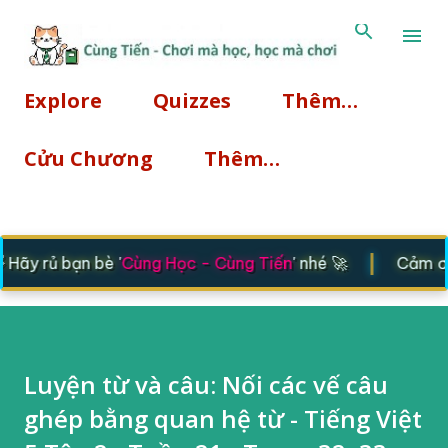
Explore
Quizzes
Thêm…
Cửu Chương
Thêm…
|
ãy rủ bạn bè '
Cùng Học - Cùng Tiến
' nhé 🚀
Cảm ơn 
Luyện từ và câu: Nối các vế câu
ghép bằng quan hệ từ - Tiếng Việt