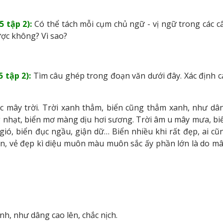
5 tập 2):
Có thể tách mỗi cụm chủ ngữ - vị ngữ trong các c
ợc không? Vì sao?
 tập 2):
Tìm câu ghép trong đoạn văn dưới đây. Xác định c
ắc mây trời. Trời xanh thẳm, biển cũng thẳm xanh, như dâ
ắng nhạt, biển mơ màng dịu hơi sương. Trời âm u mây mưa, bi
gió, biển đục ngầu, giận dữ… Biển nhiều khi rất đẹp, ai cũ
n, vẻ đẹp kì diệu muôn màu muôn sắc ấy phần lớn là do mâ
nh, như dâng cao lên, chắc nịch.