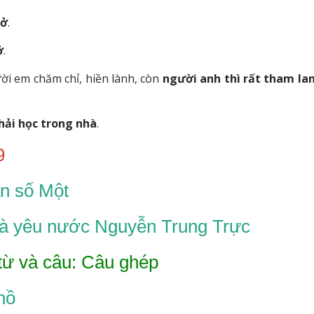
nở
.
ở
.
ười em chăm chỉ, hiền lành, còn
người anh thì rất tham la
hải học trong nhà
.
9
n số Một
Nhà yêu nước Nguyễn Trung Trực
từ và câu: Câu ghép
hồ