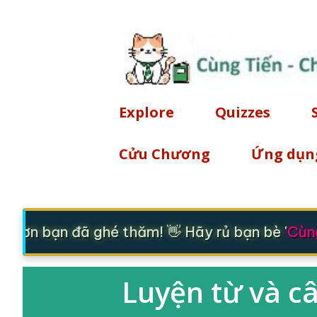
Explore
Quizzes
Cửu Chương
Ứng dụn
 ơn bạn đã ghé thăm! 👋 Hãy rủ bạn bè '
Cùng
Luyện từ và c