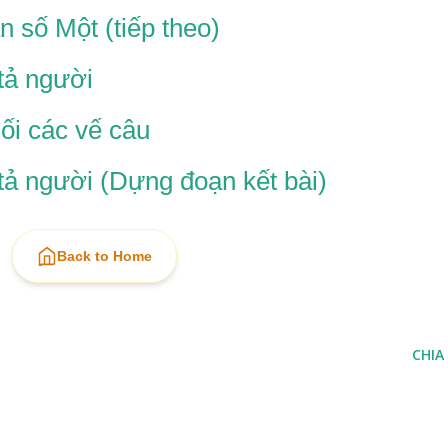
 số Một (tiếp theo)
tả người
ối các vế câu
tả người (Dựng đoạn kết bài)
Back to Home
CHIA