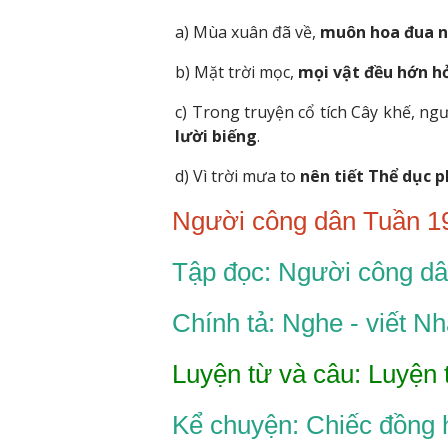
a) Mùa xuân đã về,
muôn hoa đua 
b) Mặt trời mọc,
mọi vật đều hớn h
c) Trong truyện cổ tích Cây khế, ng
lười biếng
.
d) Vì trời mưa to
nên tiết Thể dục p
Người công dân Tuần 1
Tập đọc: Người công dâ
Chính tả: Nghe - viết 
Luyện từ và câu: Luyện 
Kể chuyện: Chiếc đồng 