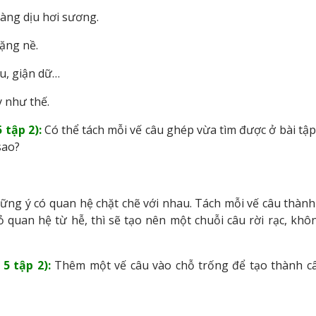
màng dịu hơi sương.
nặng nề.
u, giận dữ…
y như thế.
 tập 2):
Có thể tách mỗi vế câu ghép vừa tìm được ở bài tập
sao?
hững ý có quan hệ chặt chẽ với nhau. Tách mỗi vế câu thành
 quan hệ từ hễ, thì sẽ tạo nên một chuỗi câu rời rạc, khô
5 tập 2):
Thêm một vế câu vào chỗ trống để tạo thành c