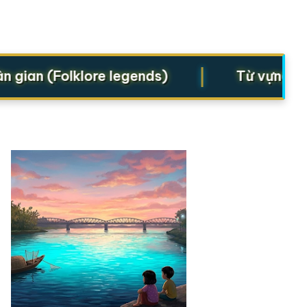
|
an (Folklore legends)
Từ vựng cho S