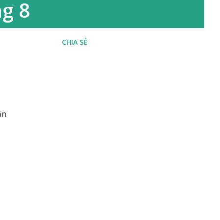
ng 8
CHIA SẺ
ăn