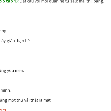
 5 tập 1):
Đặt câu với mỗi quan hệ từ sau: mà, thì, bằng.
ong.
ầy giáo, bạn bè.
cũng yêu mến.
 mình.
ng một thứ vải thật là mát.