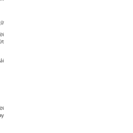
gữ
ời
ứt
ải
ời
ay