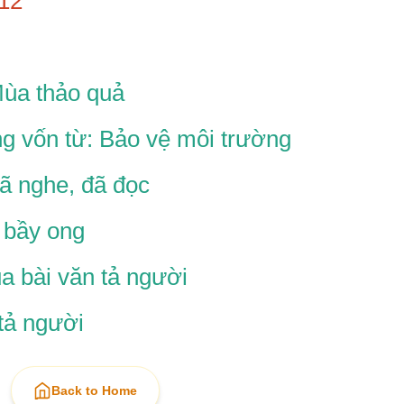
12
Mùa thảo quả
g vốn từ: Bảo vệ môi trường
ã nghe, đã đọc
 bầy ong
a bài văn tả người
tả người
Back to Home