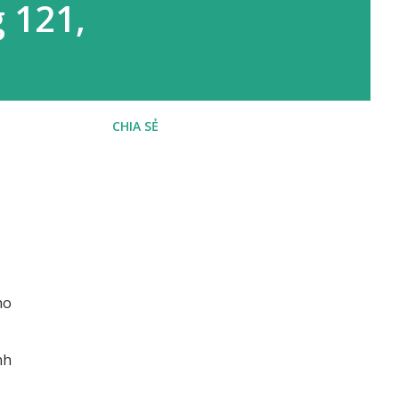
g 121,
CHIA SẺ
ho
nh