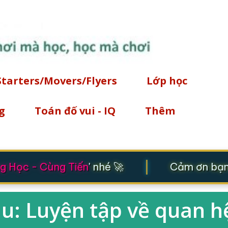
Chuyển đến nội dung chính
Starters/Movers/Flyers
Lớp học
g
Toán đố vui - IQ
Thêm
|
 Học - Cùng Tiến
' nhé 🚀
Cảm ơn bạn đ
u: Luyện tập về quan hệ