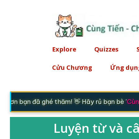
Explore
Quizzes
Cửu Chương
Ứng dụn
m ơn bạn đã ghé thăm! 👋 Hãy rủ bạn bè '
Cùng
Luyện từ và câ