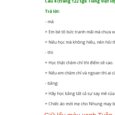
Câu 4 (trang 122 sgk Tiếng Việt lớp
Trả lời:
- mà:
+ Em bé tô bức tranh mãi mà chưa x
+ Nếu học mà không hiểu, nên hỏi th
- thì:
+ Học thật chăm chỉ thì điểm sẽ cao.
+ Nếu em chăm chỉ và ngoan thì ai 
- bằng:
+ Hãy học bằng tất cả sự say mê của
+ Chiếc áo mới mẹ cho Nhung may bằ