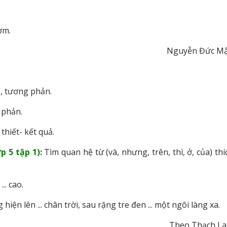
ơm.
Nguyễn Đức M
p, tương phản.
 phản.
thiết- kết quả.
p 5 tập 1):
Tìm quan hệ từ (và, nhưng, trên, thì, ở, của) thí
.. cao.
 hiện lên ... chân trời, sau rặng tre đen ... một ngôi làng xa.
Theo Thạch L