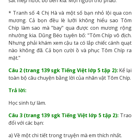
sát mép nước bờ bên kia. Mọi người thở phào.
* Tranh số 4: Chị Hà và một số bạn nhỏ lội qua con
mương. Cả bọn đều lè lưỡi không hiểu sao Tôm
Chíp làm sao mà "bay" qua được con mương rộng
nhường kia. Dũng Béo tuyên bố: "Tôm Chíp vô địch.
Nhưng phải khám xem cậu ta có lắp chiếc cánh quạt
nào không đã. Cả bọn cười ồ và phục Tôm Chíp ra
mặt."
Câu 2 (trang 139 sgk Tiếng Việt lớp 5 tập 2):
Kể lại
toàn bộ câu chuyện bằng lời của nhân vật Tôm Chíp.
Trả lời:
Học sinh tự làm.
Câu 3 (trang 139 sgk Tiếng Việt lớp 5 tập 2):
Trao
đổi với các bạn:
a) Về một chi tiết trong truyện mà em thích nhất.