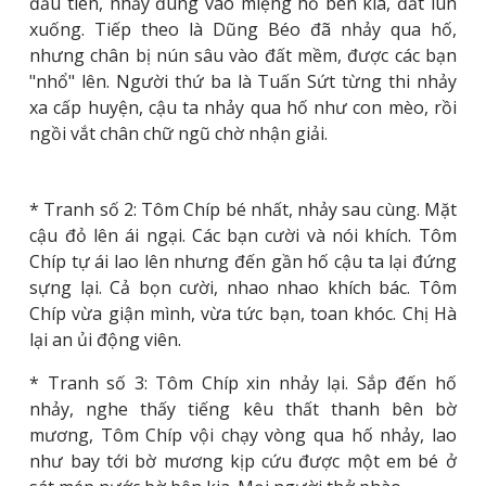
đầu tiên, nhảy đúng vào miệng hố bên kia, đất lún
xuống. Tiếp theo là Dũng Béo đã nhảy qua hố,
nhưng chân bị nún sâu vào đất mềm, được các bạn
"nhổ" lên. Người thứ ba là Tuấn Sứt từng thi nhảy
xa cấp huyện, cậu ta nhảy qua hố như con mèo, rồi
ngồi vắt chân chữ ngũ chờ nhận giải.
* Tranh số 2: Tôm Chíp bé nhất, nhảy sau cùng. Mặt
cậu đỏ lên ái ngại. Các bạn cười và nói khích. Tôm
Chíp tự ái lao lên nhưng đến gần hố cậu ta lại đứng
sựng lại. Cả bọn cười, nhao nhao khích bác. Tôm
Chíp vừa giận mình, vừa tức bạn, toan khóc. Chị Hà
lại an ủi động viên.
* Tranh số 3: Tôm Chíp xin nhảy lại. Sắp đến hố
nhảy, nghe thấy tiếng kêu thất thanh bên bờ
mương, Tôm Chíp vội chạy vòng qua hố nhảy, lao
như bay tới bờ mương kịp cứu được một em bé ở