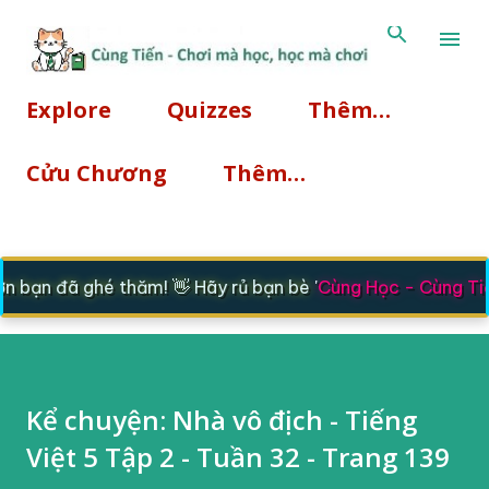
Chuyển đến nội dung chính
Explore
Quizzes
Thêm…
Cửu Chương
Thêm…
bạn đã ghé thăm! 👋 Hãy rủ bạn bè '
Cùng Học - Cùng Tiế
Kể chuyện: Nhà vô địch - Tiếng
Việt 5 Tập 2 - Tuần 32 - Trang 139