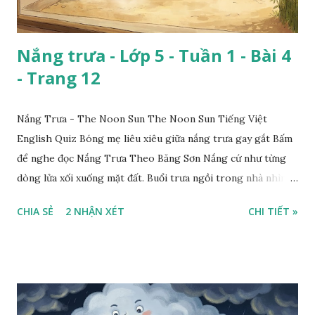
Nắng trưa - Lớp 5 - Tuần 1 - Bài 4
- Trang 12
Nắng Trưa - The Noon Sun The Noon Sun Tiếng Việt
English Quiz Bóng mẹ liêu xiêu giữa nắng trưa gay gắt Bấm
để nghe đọc Nắng Trưa Theo Băng Sơn Nắng cứ như từng
dòng lửa xối xuống mặt đất. Buổi trưa ngồi trong nhà nhìn
ra sân, thấy rất rõ n...
CHIA SẺ
2 NHẬN XÉT
CHI TIẾT »