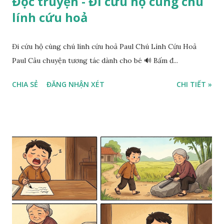
Đọc truyện - Đi cứu hộ cùng chú
lính cứu hoả
Đi cứu hộ cùng chú lính cứu hoả Paul Chú Lính Cứu Hoả
Paul Câu chuyện tương tác dành cho bé 🔊 Bấm đ...
CHIA SẺ
ĐĂNG NHẬN XÉT
CHI TIẾT »