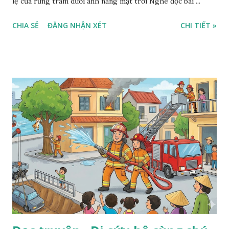
lệ của rừng tràm dưới ánh nắng mặt trời Nghe đọc bài ...
CHIA SẺ
ĐĂNG NHẬN XÉT
CHI TIẾT »