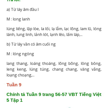
a) Từ láy âm đầu l
M : long lanh
lúng liếng, lập lòe, la lối, lạ lẫm, lạc lõng, lam lũ, lóng
lánh, lung linh, lảnh lót, lạnh lẽo, lấm láp,...
b) Từ láy vần có âm cuối ng
M : lóng ngóng
lang thang, loáng thoáng, lõng bõng, lông bông,
leng keng, lúng túng, chang chang, văng vẳng,
loạng choạng,...
Tuần 9
Chính tả Tuần 9 trang 56-57 VBT Tiếng Việt 
5 Tập 1