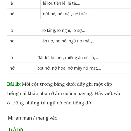
lẻ
lẻ loi, tiền lẻ, lẻ tẻ,...
nẻ
nứt nẻ, nẻ mặt, nẻ toác,...
lo
lo lắng, lo nghĩ, lo sợ,...
no
ăn no, no nê, ngủ no mắt,..
lở
đất lở, lở loét, miệng ăn núi lở,...
nở
bột nở, nở hoa, nở mày nở mặt,...
Bài 1b:
Mỗi cột trong bảng dưới đây ghi một cặp
tiếng chỉ khác nhau ở âm cuối n hay ng. Hãy viết vào
ô trống những từ ngữ có các tiếng đó :
M: lan man / mang vác
Trả lời: