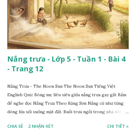
Nắng trưa - Lớp 5 - Tuần 1 - Bài 4
- Trang 12
Nắng Trưa - The Noon Sun The Noon Sun Tiếng Việt
English Quiz Bóng mẹ liêu xiêu giữa nắng trưa gay gắt Bấm
để nghe đọc Nắng Trưa Theo Băng Sơn Nắng cứ như từng
dòng lửa xối xuống mặt đất. Buổi trưa ngồi trong nhà nhìn
ra sân, thấy rất rõ n...
CHIA SẺ
2 NHẬN XÉT
CHI TIẾT »