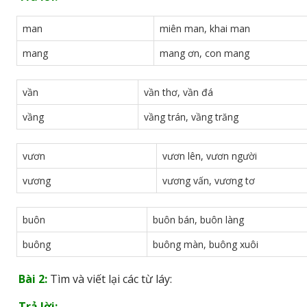
man
miên man, khai man
mang
mang ơn, con mang
vần
vần thơ, vần đá
vầng
vầng trán, vầng trăng
vươn
vươn lên, vươn người
vương
vương vấn, vương tơ
buôn
buôn bán, buôn làng
buông
buông màn, buông xuôi
Bài 2:
Tìm và viết lại các từ láy:
Trả lời: