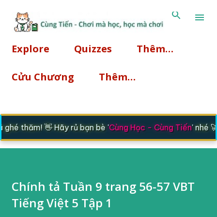
Chuyển đến nội dung chí
Explore
Quizzes
Thêm…
Cửu Chương
Thêm…
hé thăm! 👋 Hãy rủ bạn bè '
Cùng Học - Cùng Tiến
' nhé 🚀
Chính tả Tuần 9 trang 56-57 VBT
Tiếng Việt 5 Tập 1