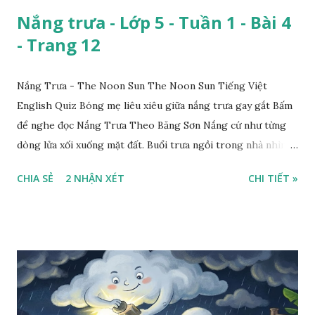
Nắng trưa - Lớp 5 - Tuần 1 - Bài 4
- Trang 12
Nắng Trưa - The Noon Sun The Noon Sun Tiếng Việt
English Quiz Bóng mẹ liêu xiêu giữa nắng trưa gay gắt Bấm
để nghe đọc Nắng Trưa Theo Băng Sơn Nắng cứ như từng
dòng lửa xối xuống mặt đất. Buổi trưa ngồi trong nhà nhìn
ra sân, thấy rất rõ n...
CHIA SẺ
2 NHẬN XÉT
CHI TIẾT »