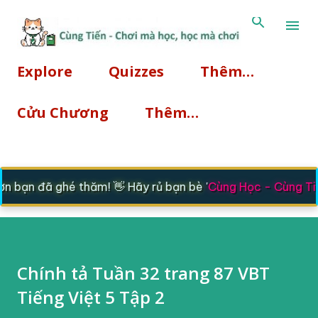
Chuyển đến nội dung chí
Explore
Quizzes
Thêm…
Cửu Chương
Thêm…
 bạn đã ghé thăm! 👋 Hãy rủ bạn bè '
Cùng Học - Cùng Tiế
Chính tả Tuần 32 trang 87 VBT
Tiếng Việt 5 Tập 2