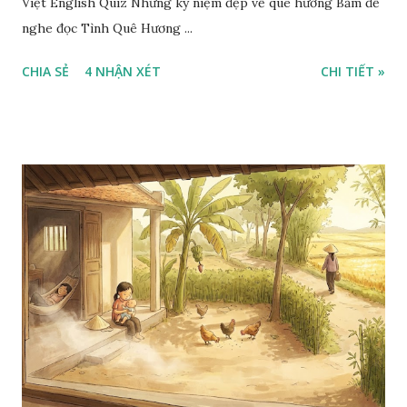
Việt English Quiz Những kỷ niệm đẹp về quê hương Bấm để
nghe đọc Tình Quê Hương ...
CHIA SẺ
4 NHẬN XÉT
CHI TIẾT »