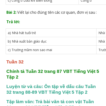
c) Công ti Dầu khí Biển Đông
Công ti
Bài 2:
Viết lại cho đúng tên các cơ quan, đơn vị sau :
Trả lời:
a) Nhà hát tuổi trẻ
Nhà 
b) Nhà xuất bản giáo dục
Nhà 
c) Trường mầm non sao mai
Trườ
Tuần 32
Chính tả Tuần 32 trang 87 VBT Tiếng Việt 5 
Tập 2
Luyện từ và câu: Ôn tập về dấu câu Tuần 
32 trang 88-89 VBT Tiếng Việt 5 Tập 2
Tập làm văn: Trả bài văn tả con vật Tuần 