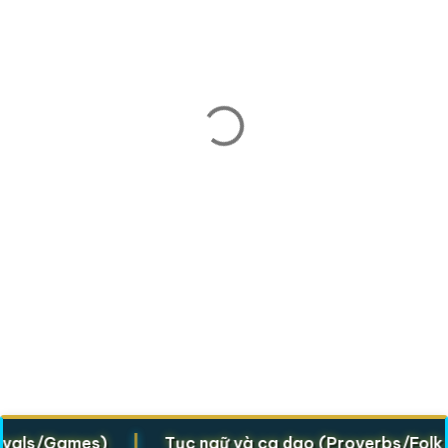
|
s/Games)
Tục ngữ và ca dao (Proverbs/Folk verse