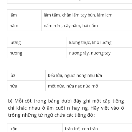
lấm
lấm tấm, chân lấm tay bùn, lấm lem
nấm
nấm rơm, cây nấm, hái nấm
lương
lương thực, kho lương
nương
nương rẫy, nương tay
lửa
bếp lửa, người nóng như lửa
nửa
một nửa, nửa nạc nửa mỡ
b) Mỗi cột trong bảng dưới đây ghi một cặp tiếng
chỉ khác nhau ở âm cuối n hay ng. Hãy viết vào ô
trống những từ ngữ chứa các tiếng đó :
trăn
trăn trở, con trăn