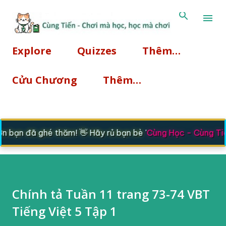
Chuyển đến nội dung chí
Explore
Quizzes
Thêm…
Cửu Chương
Thêm…
bạn đã ghé thăm! 👋 Hãy rủ bạn bè '
Cùng Học - Cùng Tiế
Chính tả Tuần 11 trang 73-74 VBT
Tiếng Việt 5 Tập 1