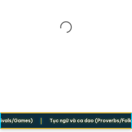
|
ls/Games)
Tục ngữ và ca dao (Proverbs/Folk vers