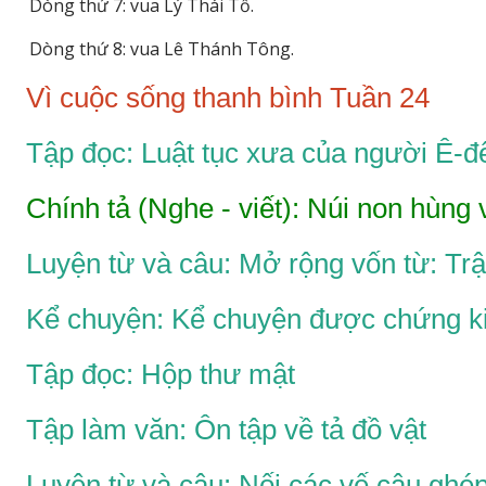
Dòng thứ 7: vua Lý Thái Tổ.
Dòng thứ 8: vua Lê Thánh Tông.
Vì cuộc sống thanh bình Tuần 24
Tập đọc: Luật tục xưa của người Ê-đ
Chính tả (Nghe - viết): Núi non hùng 
Luyện từ và câu: Mở rộng vốn từ: Trật
Kể chuyện: Kể chuyện được chứng ki
Tập đọc: Hộp thư mật
Tập làm văn: Ôn tập về tả đồ vật
Luyện từ và câu: Nối các vế câu ghé