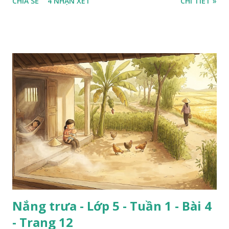
CHIA SẺ
4 NHẬN XÉT
CHI TIẾT »
Nắng trưa - Lớp 5 - Tuần 1 - Bài 4
- Trang 12