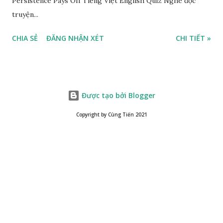
Persistence Pays Off Tiếng Việt English Quiz Nghe đọc
truyện...
CHIA SẺ
ĐĂNG NHẬN XÉT
CHI TIẾT »
Được tạo bởi Blogger
Copyright by Cùng Tiến 2021