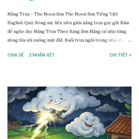
Nắng Trưa - The Noon Sun The Noon Sun Tiếng Việt
English Quiz Bóng mẹ liêu xiêu giữa nắng trưa gay gắt Bấm
để nghe đọc Nắng Trưa Theo Băng Sơn Nắng cứ như từng
dòng lửa xối xuống mặt đất. Buổi trưa ngồi trong nhà nhìn
ra sân, thấy rất rõ n...
CHIA SẺ
2 NHẬN XÉT
CHI TIẾT »