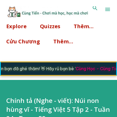
Chuyển đến nội dung chính
Explore
Quizzes
Thêm…
Cửu Chương
Thêm…
bạn đã ghé thăm! 👋 Hãy rủ bạn bè '
Cùng Học - Cùng Tiế
Chính tả (Nghe - viết): Núi non
hùng vĩ - Tiếng Việt 5 Tập 2 - Tuần