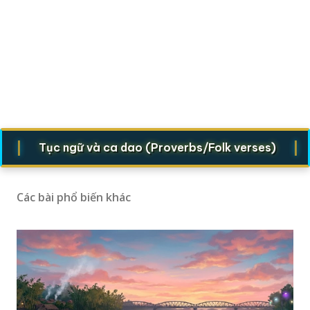
|
Tục ngữ và ca dao (Proverbs/Folk verses)
Truy
Các bài phổ biến khác