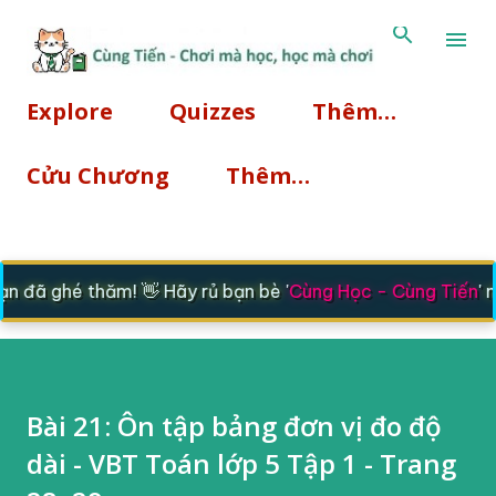
Chuyển đến
Explore
Quizzes
Thêm…
Cửu Chương
Thêm…
 đã ghé thăm! 👋 Hãy rủ bạn bè '
Cùng Học - Cùng Tiến
' nh
Bài 21: Ôn tập bảng đơn vị đo độ
dài - VBT Toán lớp 5 Tập 1 - Trang