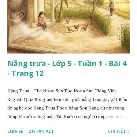
Nắng trưa - Lớp 5 - Tuần 1 - Bài 4
- Trang 12
Nắng Trưa - The Noon Sun The Noon Sun Tiếng Việt
English Quiz Bóng mẹ liêu xiêu giữa nắng trưa gay gắt Bấm
để nghe đọc Nắng Trưa Theo Băng Sơn Nắng cứ như từng
dòng lửa xối xuống mặt đất. Buổi trưa ngồi trong nhà nhìn
ra sân, thấy rất rõ n...
CHIA SẺ
2 NHẬN XÉT
CHI TIẾT »