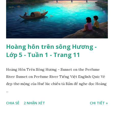
Hoàng hôn trên sông Hương -
Lớp 5 - Tuần 1 - Trang 11
Hoàng Hôn Trên Sông Hương - Sunset on the Perfume
River Sunset on Perfume River Tiếng Việt English Quiz Vẻ
đẹp thơ mộng của Huế lúc chiều tà Bấm để nghe đọc Hoàng
...
CHIA SẺ
2 NHẬN XÉT
CHI TIẾT »