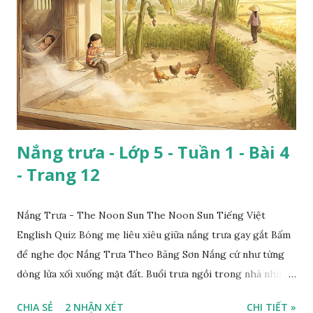
Nắng trưa - Lớp 5 - Tuần 1 - Bài 4
- Trang 12
Nắng Trưa - The Noon Sun The Noon Sun Tiếng Việt
English Quiz Bóng mẹ liêu xiêu giữa nắng trưa gay gắt Bấm
để nghe đọc Nắng Trưa Theo Băng Sơn Nắng cứ như từng
dòng lửa xối xuống mặt đất. Buổi trưa ngồi trong nhà nhìn
ra sân, thấy rất rõ n...
CHIA SẺ
2 NHẬN XÉT
CHI TIẾT »