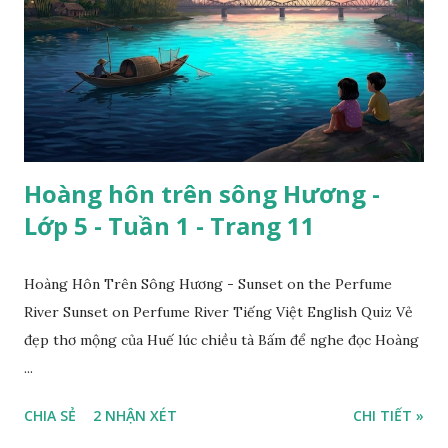
Hoàng hôn trên sông Hương -
Lớp 5 - Tuần 1 - Trang 11
Hoàng Hôn Trên Sông Hương - Sunset on the Perfume
River Sunset on Perfume River Tiếng Việt English Quiz Vẻ
đẹp thơ mộng của Huế lúc chiều tà Bấm để nghe đọc Hoàng
...
CHIA SẺ
2 NHẬN XÉT
CHI TIẾT »