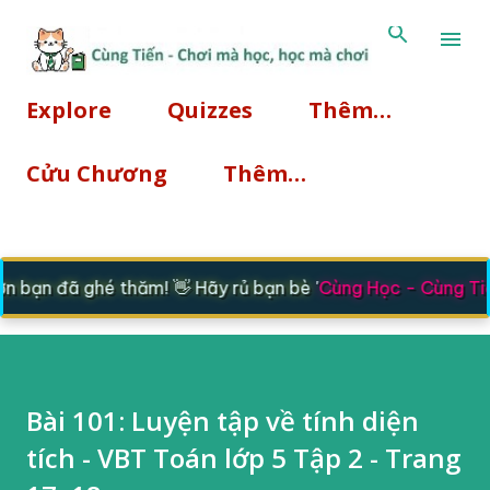
Chuyển đến 
Explore
Quizzes
Thêm…
Cửu Chương
Thêm…
bạn đã ghé thăm! 👋 Hãy rủ bạn bè '
Cùng Học - Cùng Tiế
Bài 101: Luyện tập về tính diện
tích - VBT Toán lớp 5 Tập 2 - Trang