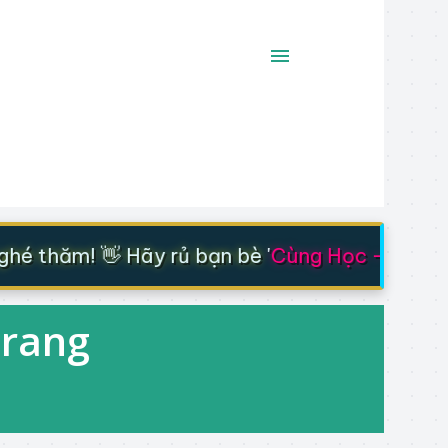
 thăm! 👋 Hãy rủ bạn bè '
Cùng Học - Cùng Ti
Trang