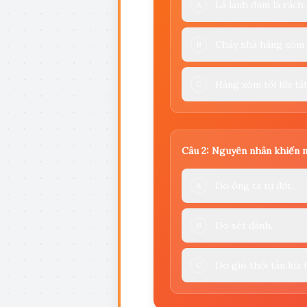
Lá lành đùm lá rách.
A
Cháy nhà hàng xóm b
B
Hàng xóm tối lửa tắ
C
Câu 2: Nguyên nhân khiến nh
Do ông ta tự đốt.
A
Do sét đánh.
B
Do gió thổi tàn lửa 
C