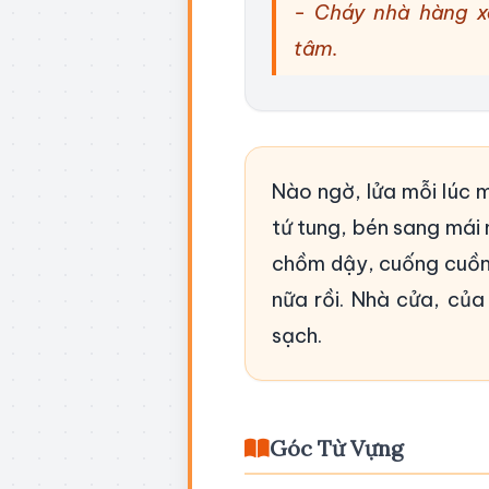
- Cháy nhà hàng x
tâm.
Nào ngờ, lửa mỗi lúc m
tứ tung, bén sang mái 
chồm dậy, cuống cuồn
nữa rồi. Nhà cửa, của
sạch.
Góc Từ Vựng