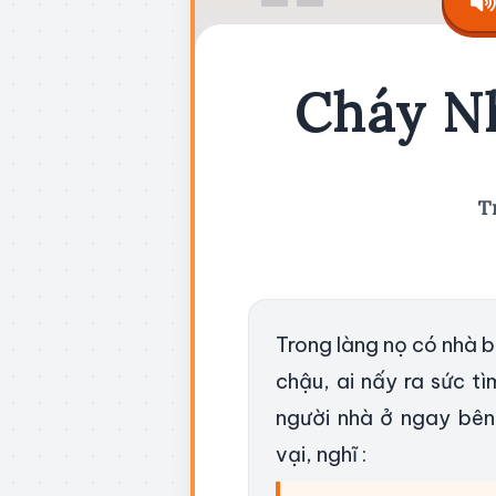
Cháy N
T
Trong làng nọ có nhà b
chậu, ai nấy ra sức 
người nhà ở ngay bên
vại, nghĩ :