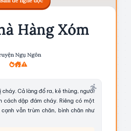
Bấm để nghe đọc
hà Hàng Xóm
ruyện Ngụ Ngôn
ị cháy. Cả làng đổ ra, kẻ thùng, người
tìm cách dập đám cháy. Riêng có một
 cạnh vẫn trùm chăn, bình chân như