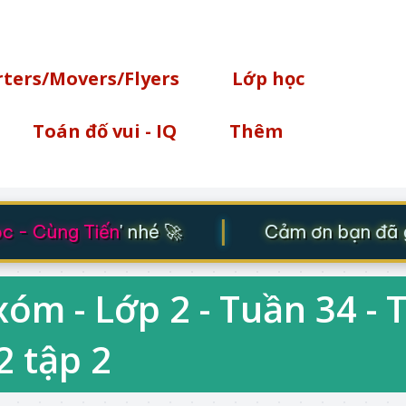
Chuyển đến nội dung chính
rters/Movers/Flyers
Lớp học
Toán đố vui - IQ
Thêm
|
- Cùng Tiến
' nhé 🚀
Cảm ơn bạn đã ghé
óm - Lớp 2 - Tuần 34 - 
2 tập 2