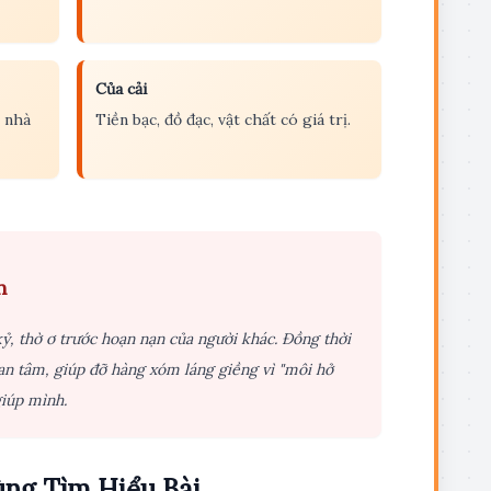
Của cải
 nhà
Tiền bạc, đồ đạc, vật chất có giá trị.
n
ỷ, thờ ơ trước hoạn nạn của người khác. Đồng thời
an tâm, giúp đỡ hàng xóm láng giềng vì "môi hở
giúp mình.
ng Tìm Hiểu Bài