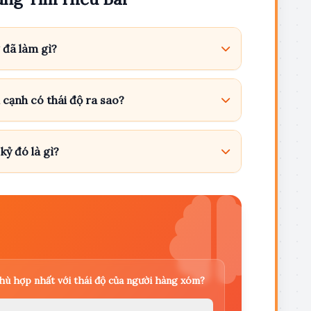
g đã làm gì?
cạnh có thái độ ra sao?
kỷ đó là gì?
hù hợp nhất với thái độ của người hàng xóm?