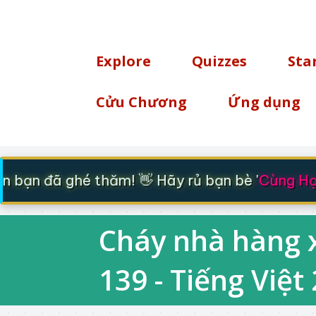
TÌM KIẾM
Explore
Quizzes
Sta
Cửu Chương
Ứng dụng
bạn đã ghé thăm! 👋 Hãy rủ bạn bè '
Cùng Học 
Cháy nhà hàng x
139 - Tiếng Việt 