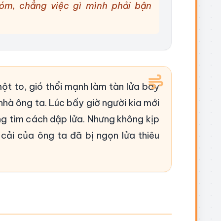
óm, chẳng việc gì mình phải bận
ột to, gió thổi mạnh làm tàn lửa bay
nhà ông ta. Lúc bấy giờ người kia mới
g tìm cách dập lửa. Nhưng không kịp
 cải của ông ta đã bị ngọn lửa thiêu