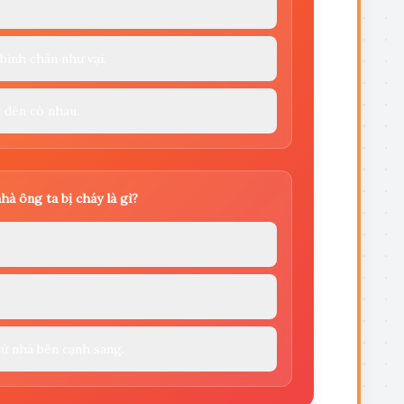
ình chân như vại.
t đèn có nhau.
à ông ta bị cháy là gì?
từ nhà bên cạnh sang.