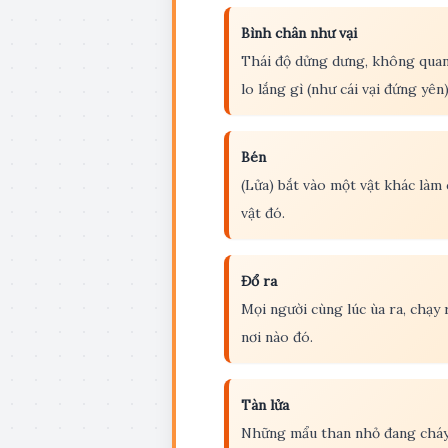
Bình chân như vại
Thái độ dửng dưng, không quan
lo lắng gì (như cái vại đứng yên)
Bén
(Lửa) bắt vào một vật khác làm
vật đó.
Đổ ra
Mọi người cùng lúc ùa ra, chạy 
nơi nào đó.
Tàn lửa
Những mẩu than nhỏ đang cháy