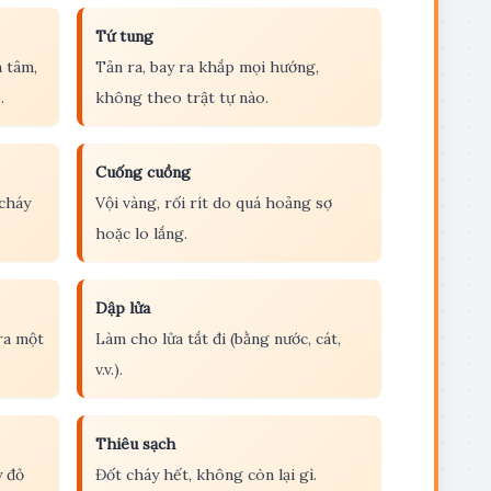
Tứ tung
 tâm,
Tản ra, bay ra khắp mọi hướng,
.
không theo trật tự nào.
Cuống cuồng
 cháy
Vội vàng, rối rít do quá hoảng sợ
hoặc lo lắng.
Dập lửa
ra một
Làm cho lửa tắt đi (bằng nước, cát,
v.v.).
Thiêu sạch
 đỏ
Đốt cháy hết, không còn lại gì.