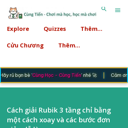
Chuyển đến nội dung chính
Explore
Quizzes
Thêm…
Cửu Chương
Thêm…
|
y rủ bạn bè '
Cùng Học - Cùng Tiến
' nhé 🚀
Cảm ơn b
Cách giải Rubik 3 tầng chỉ bằng
một cách xoay và các bước đơn