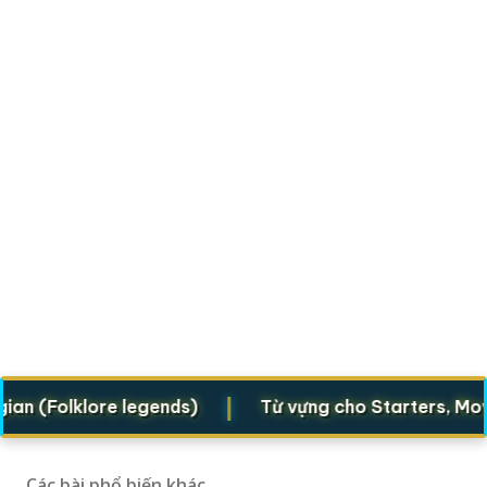
|
 (Folklore legends)
Từ vựng cho Starters, Movers,
Các bài phổ biến khác