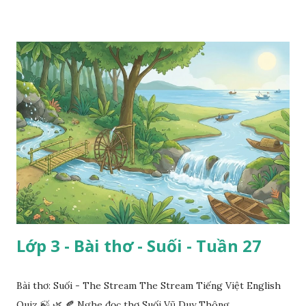
Lớp 3 - Bài thơ - Suối - Tuần 27
Bài thơ: Suối - The Stream The Stream Tiếng Việt English
Quiz 🍃 🌿 🍂 Nghe đọc thơ Suối Vũ Duy Thông ...