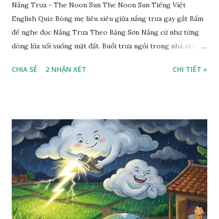
Nắng Trưa - The Noon Sun The Noon Sun Tiếng Việt
English Quiz Bóng mẹ liêu xiêu giữa nắng trưa gay gắt Bấm
để nghe đọc Nắng Trưa Theo Băng Sơn Nắng cứ như từng
dòng lửa xối xuống mặt đất. Buổi trưa ngồi trong nhà nhìn
ra sân, thấy rất rõ n...
CHIA SẺ
2 NHẬN XÉT
CHI TIẾT »