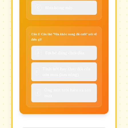
Mưa bóng mây.
C
Câu 2: Câu thơ "Vừa khóc xong đã cười" nói về
điều gì?
Em bé đang chơi đùa.
A
Tính nết hay thay đổi của
B
cơn mưa (làm nũng).
Ông mặt trời hiện ra sau
C
mưa.