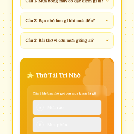
Câu 1: Mưa bóng mây có đặc điểm gì lạ?
Câu 2: Bạn nhỏ làm gì khi mưa đến?
Câu 3: Bài thơ ví cơn mưa giống ai?
Thử Tài Trí Nhớ
Câu 1: Mẹ bạn nhỏ gọi cơn mưa lạ này là gì?
Mưa rào.
A
Mưa phùn.
B