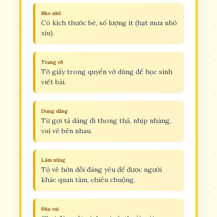
Nho nhỏ
Có kích thước bé, số lượng ít (hạt mưa nhỏ
xíu).
Trang vở
Tờ giấy trong quyển vở dùng để học sinh
viết bài.
Dung dăng
Từ gợi tả dáng đi thong thả, nhịp nhàng,
vui vẻ bên nhau.
Làm nũng
Tỏ vẻ hờn dỗi đáng yêu để được người
khác quan tâm, chiều chuộng.
Đùa vui