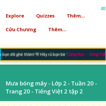
Chuyển đến nội dung chính
Explore
Quizzes
Thêm…
Cửu Chương
Thêm…
ạn đã ghé thăm! 👋 Hãy rủ bạn bè '
Cùng Học - Cùng Tiến
Mưa bóng mây - Lớp 2 - Tuần 20 -
Trang 20 - Tiếng Việt 2 tập 2