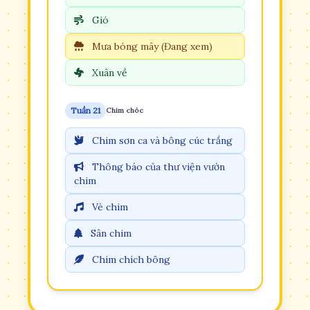
Gió
Mưa bóng mây (Đang xem)
Xuân về
Tuần 21
Chim chóc
Chim sơn ca và bông cúc trắng
Thông báo của thư viện vườn
chim
Vè chim
Sân chim
Chim chích bông