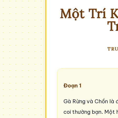
Một Trí 
T
TRU
Đoạn 1
Gà Rừng và Chồn là 
coi thường bạn. Một 