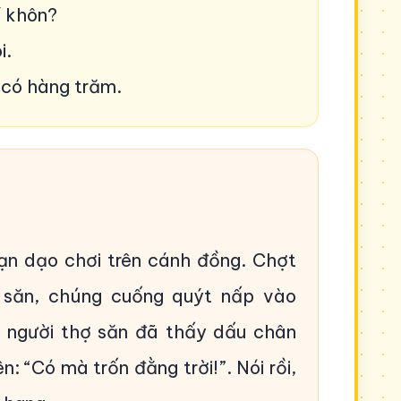
í khôn?
i.
ì có hàng trăm.
ạn dạo chơi trên cánh đồng. Chợt
 săn, chúng cuống quýt nấp vào
 người thợ săn đã thấy dấu chân
n: “Có mà trốn đằng trời!”. Nói rồi,