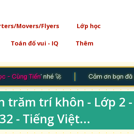
Chuyển đến nội dung chính
rters/Movers/Flyers
Lớp học
Toán đố vui - IQ
Thêm
|
 - Cùng Tiến
' nhé 🚀
Cảm ơn bạn đã gh
 trăm trí khôn - Lớp 2 -
2 - Tiếng Việt...