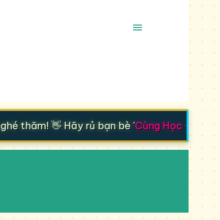
é thăm! 👋 Hãy rủ bạn bè '
Cùng Học - Cùng T