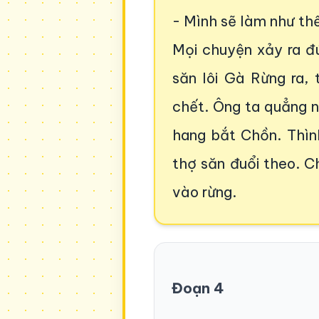
- Mình sẽ làm như thế
Mọi chuyện xảy ra đ
săn lôi Gà Rừng ra,
chết. Ông ta quẳng 
hang bắt Chồn. Thìn
thợ săn đuổi theo. C
vào rừng.
Đoạn 4