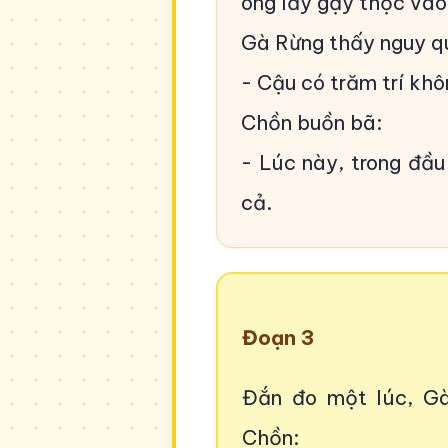
ông lấy gậy thọc vào
Gà Rừng thấy nguy q
- Cậu có trăm trí khôn
Chồn buồn bã:
- Lúc này, trong đầu
cả.
Đoạn 3
Đắn đo một lúc, Gà
Chồn: