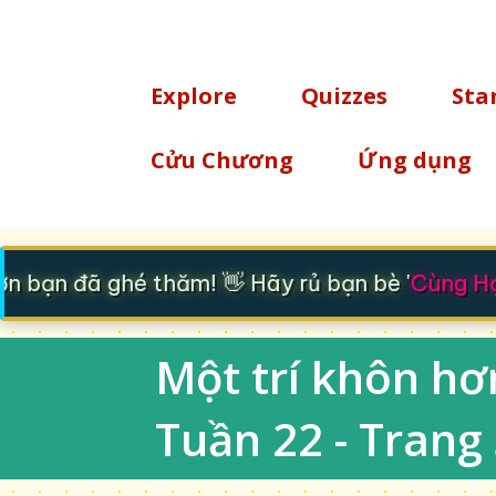
TÌM KIẾM
Explore
Quizzes
Sta
Cửu Chương
Ứng dụng
 bạn đã ghé thăm! 👋 Hãy rủ bạn bè '
Cùng Học
Một trí khôn hơn
Tuần 22 - Trang 3