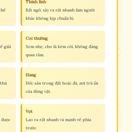
Thình lình
thế
Bất ngờ, xảy ra rất nhanh làm người
khác không kịp chuẩn bị.
Coi thường
ể giải
Xem nhẹ, cho là kém cỏi, không đáng
quan tâm.
Hang
 thú
Hốc sâu trong đất hoặc đá, nơi trú ẩn
của động vật.
Vọt
g được
Lao ra rất nhanh và mạnh về phía
trước.