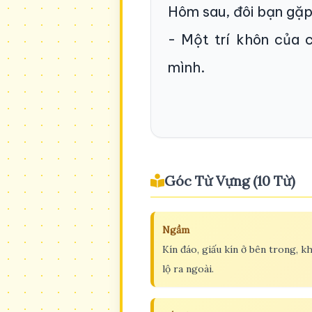
Hôm sau, đôi bạn gặp
- Một trí khôn của 
mình.
Góc Từ Vựng (10 Từ)
Ngầm
Kín đáo, giấu kín ở bên trong, 
lộ ra ngoài.