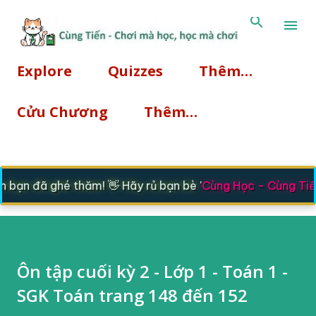
Chuyển đến nội dung chính
Explore
Quizzes
Thêm…
Cửu Chương
Thêm…
bạn đã ghé thăm! 👋 Hãy rủ bạn bè '
Cùng Học - Cùng Tiế
Ôn tập cuối kỳ 2 - Lớp 1 - Toán 1 -
SGK Toán trang 148 đến 152