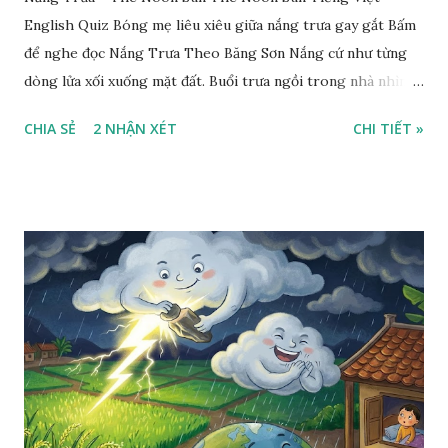
English Quiz Bóng mẹ liêu xiêu giữa nắng trưa gay gắt Bấm
để nghe đọc Nắng Trưa Theo Băng Sơn Nắng cứ như từng
dòng lửa xối xuống mặt đất. Buổi trưa ngồi trong nhà nhìn
ra sân, thấy rất rõ n...
CHIA SẺ
2 NHẬN XÉT
CHI TIẾT »