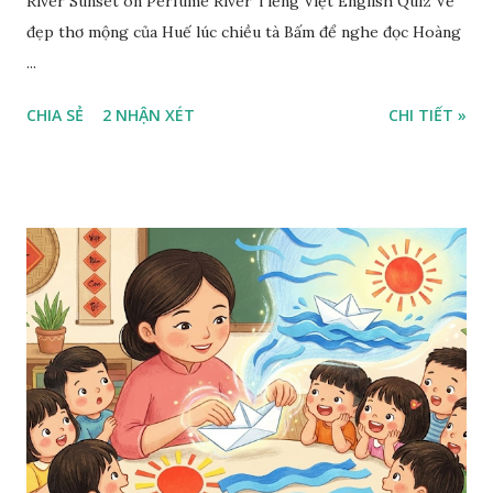
River Sunset on Perfume River Tiếng Việt English Quiz Vẻ
đẹp thơ mộng của Huế lúc chiều tà Bấm để nghe đọc Hoàng
...
CHIA SẺ
2 NHẬN XÉT
CHI TIẾT »