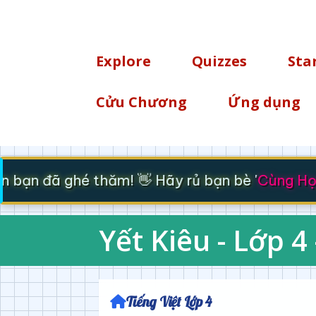
TÌM KIẾM
Explore
Quizzes
Sta
Cửu Chương
Ứng dụng
bạn đã ghé thăm! 👋 Hãy rủ bạn bè '
Cùng Học 
Yết Kiêu - Lớp 4 
Tiếng Việt Lớp 4