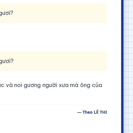
gươi?
gươi?
ặc và noi gương người xưa mà ông của
— Theo LÊ THI