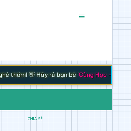
 thăm! 👋 Hãy rủ bạn bè '
Cùng Học - Cùng Ti
CHIA SẺ