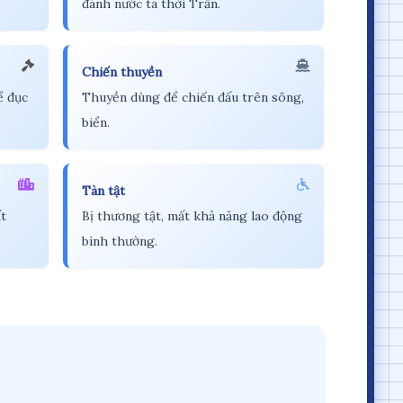
đánh nước ta thời Trần.
Chiến thuyền
ể đục
Thuyền dùng để chiến đấu trên sông,
biển.
Tàn tật
ất
Bị thương tật, mất khả năng lao động
bình thường.