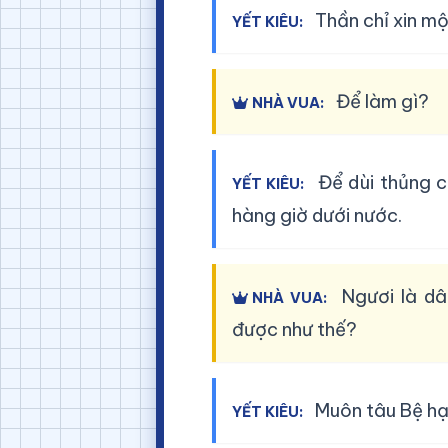
Thần chỉ xin một
YẾT KIÊU:
Để làm gì?
NHÀ VUA:
Để dùi thủng c
YẾT KIÊU:
hàng giờ dưới nước.
Ngươi là dâ
NHÀ VUA:
được như thế?
Muôn tâu Bệ hạ,
YẾT KIÊU: