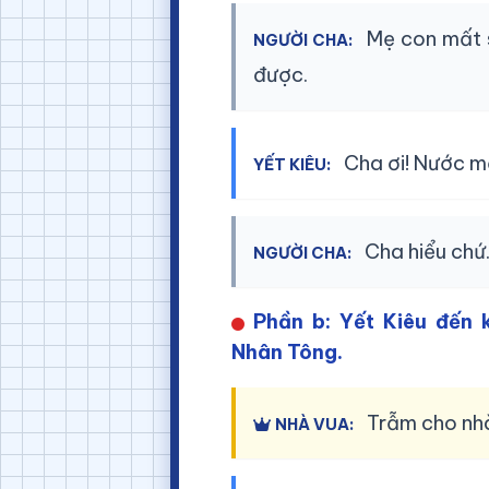
Mẹ con mất s
NGƯỜI CHA:
được.
Cha ơi! Nước mất
YẾT KIÊU:
Cha hiểu chứ.
NGƯỜI CHA:
Phần b: Yết Kiêu đến 
Nhân Tông.
Trẫm cho nhà 
NHÀ VUA: