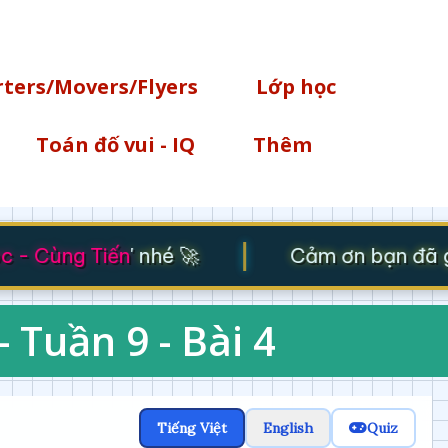
Chuyển đến nội dung chính
rters/Movers/Flyers
Lớp học
Toán đố vui - IQ
Thêm
|
- Cùng Tiến
' nhé 🚀
Cảm ơn bạn đã ghé
- Tuần 9 - Bài 4
Tiếng Việt
English
Quiz