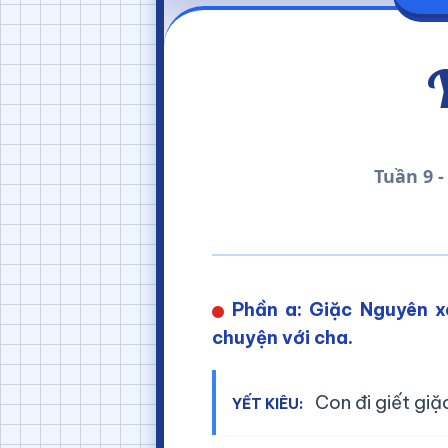
Y
Tuần 9 
Phần a: Giặc Nguyên xâ
chuyện với cha.
Con đi giết giặ
YẾT KIÊU: