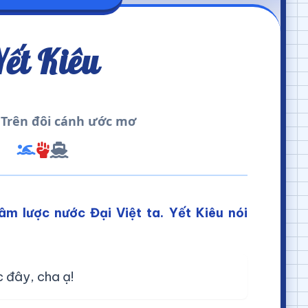
ết Kiêu
- Trên đôi cánh ước mơ
m lược nước Đại Việt ta. Yết Kiêu nói
c đây, cha ạ!