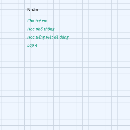
Nhãn
Cho trẻ em
Học phổ thông
Học tiếng Việt dễ dàng
Lớp 4