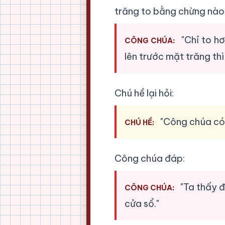
trăng to bằng chừng nào
"Chỉ to h
CÔNG CHÚA:
lên trước mặt trăng th
Chú hề lại hỏi:
"Công chúa có 
CHÚ HỀ:
Công chúa đáp:
"Ta thấy đ
CÔNG CHÚA:
cửa sổ."