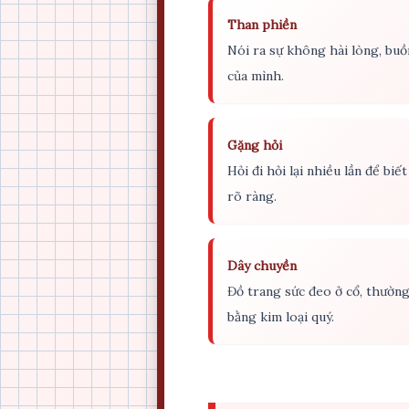
Than phiền
Nói ra sự không hài lòng, buồ
của mình.
Gặng hỏi
Hỏi đi hỏi lại nhiều lần để biế
rõ ràng.
Dây chuyền
Đồ trang sức đeo ở cổ, thườn
bằng kim loại quý.