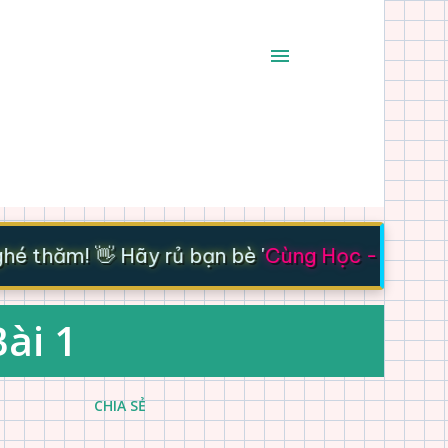
 thăm! 👋 Hãy rủ bạn bè '
Cùng Học - Cùng Ti
Bài 1
CHIA SẺ