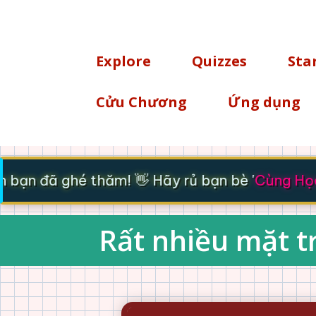
TÌM KIẾM
Explore
Quizzes
Sta
Cửu Chương
Ứng dụng
ạn đã ghé thăm! 👋 Hãy rủ bạn bè '
Cùng Học 
Rất nhiều mặt tr