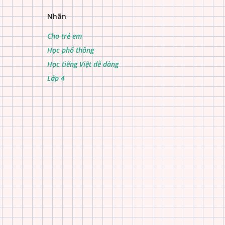
Nhãn
Cho trẻ em
Học phổ thông
Học tiếng Việt dễ dàng
Lớp 4