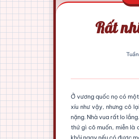
Rất nh
Tuần
Ở vương quốc nọ có một c
xíu như vậy, nhưng cô l
nặng. Nhà vua rất lo lắng
thứ gì cô muốn, miễn là 
khỏi ngay nếu có được m