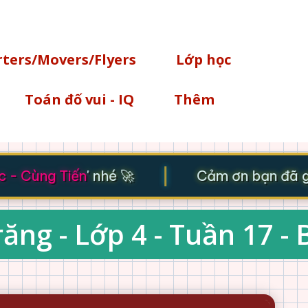
Chuyển đến nội dung chính
rters/Movers/Flyers
Lớp học
Toán đố vui - IQ
Thêm
|
- Cùng Tiến
' nhé 🚀
Cảm ơn bạn đã ghé
ăng - Lớp 4 - Tuần 17 - 