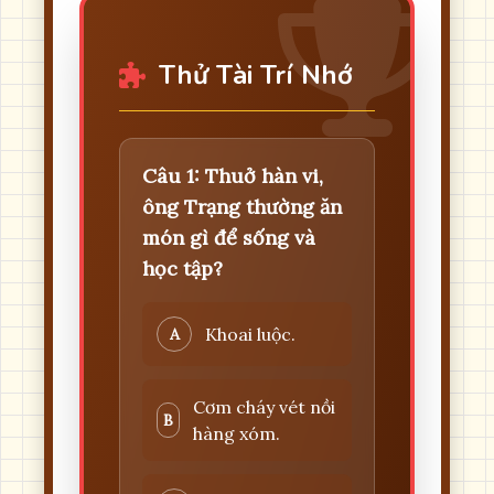
Thử Tài Trí Nhớ
Câu 1: Thuở hàn vi,
ông Trạng thường ăn
món gì để sống và
học tập?
Khoai luộc.
A
Cơm cháy vét nồi
B
hàng xóm.