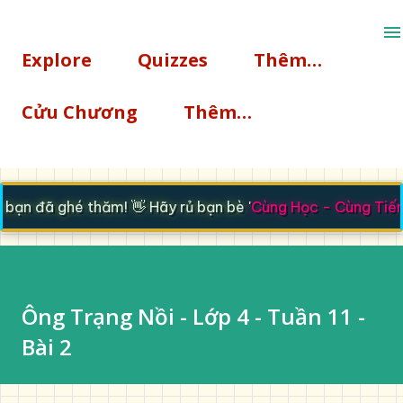
Chuyển đến nội dung chính
Explore
Quizzes
Thêm…
Cửu Chương
Thêm…
ạn đã ghé thăm! 👋 Hãy rủ bạn bè '
Cùng Học - Cùng Tiến
'
Ông Trạng Nồi - Lớp 4 - Tuần 11 -
Bài 2