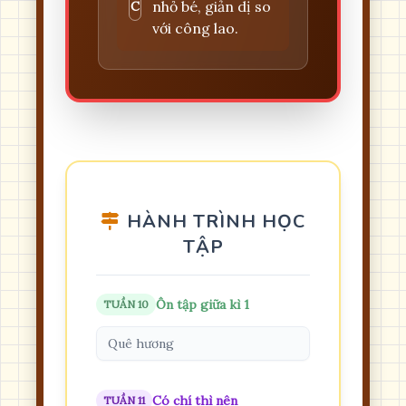
nhỏ bé, giản dị so
C
với công lao.
HÀNH TRÌNH HỌC
TẬP
Ôn tập giữa kì 1
TUẦN 10
Quê hương
Có chí thì nên
TUẦN 11