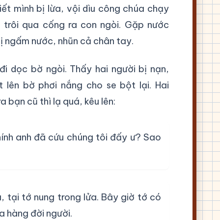
iết mình bị lừa, vội dìu công chúa chạy
 trôi qua cống ra con ngòi. Gặp nước
bị ngấm nước, nhũn cả chân tay.
i dọc bờ ngòi. Thấy hai người bị nạn,
t lên bờ phơi nắng cho se bột lại. Hai
a bạn cũ thì lạ quá, kêu lên:
hính anh đã cứu chúng tôi đấy ư? Sao
, tại tớ nung trong lửa. Bây giờ tớ có
a hàng đời người.