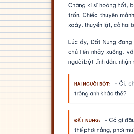
Chàng kị sĩ hoảng hốt, b
trốn. Chiếc thuyền mảnh
xoáy, thuyền lật, cả hai 
Lúc ấy, Đất Nung đang đ
chú liền nhảy xuống, vớ
người bột tỉnh dần, nhận r
- Ôi, c
HAI NGƯỜI BỘT:
trông anh khác thế?
- Có gì đâu
ĐẤT NUNG:
thể phơi nắng, phơi mư