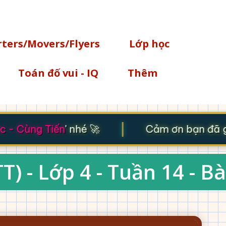
Chuyển đến nội dung chính
rters/Movers/Flyers
Lớp học
Toán đố vui - IQ
Thêm
|
- Cùng Tiến
' nhé 🚀
Cảm ơn bạn đã ghé
) - Lớp 4 - Tuần 14 - Bà