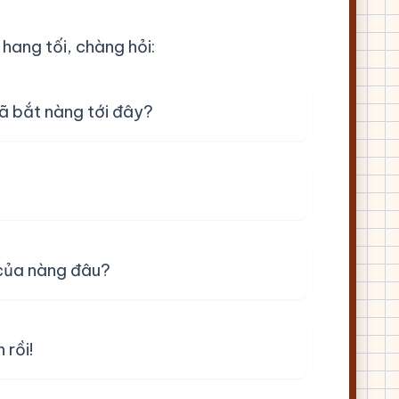
hang tối, chàng hỏi:
ã bắt nàng tới đây?
của nàng đâu?
 rồi!