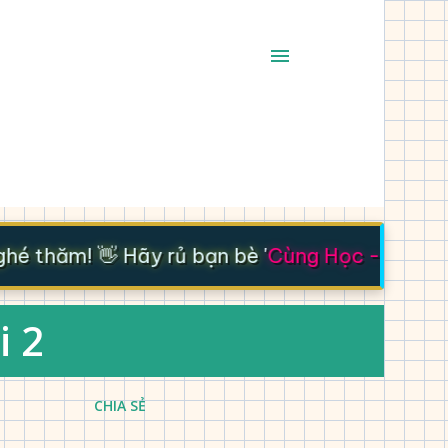
 thăm! 👋 Hãy rủ bạn bè '
Cùng Học - Cùng Ti
i 2
CHIA SẺ