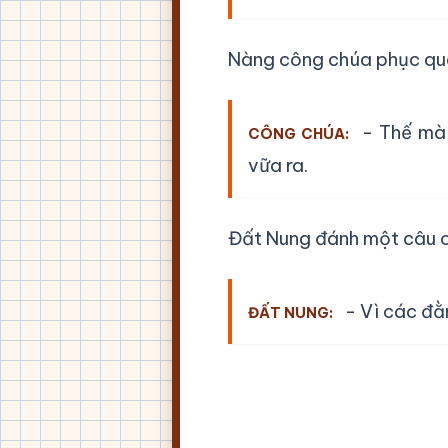
Nàng công chúa phục quá, 
- Thế mà 
CÔNG CHÚA:
vữa ra.
Đất Nung đánh một câu c
- Vì các đằn
ĐẤT NUNG: