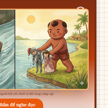
 người bột yếu đuối và đất nung cứng cáp
Bấm để nghe đọc