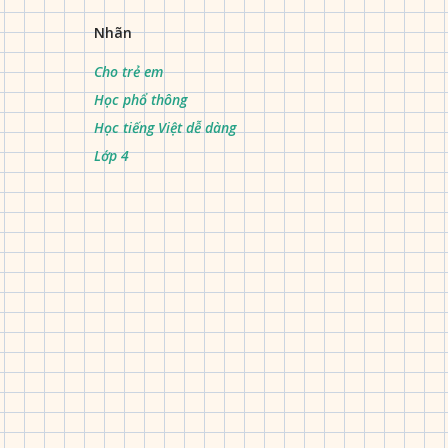
Nhãn
Cho trẻ em
Học phổ thông
Học tiếng Việt dễ dàng
Lớp 4