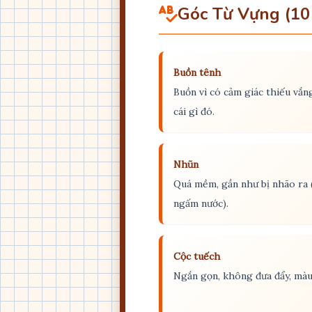
Góc Từ Vựng (10
Buồn tênh
Buồn vì có cảm giác thiếu vắn
cái gì đó.
Nhũn
Quá mềm, gần như bị nhão ra 
ngấm nước).
Cộc tuếch
Ngắn gọn, không đưa đẩy, màu