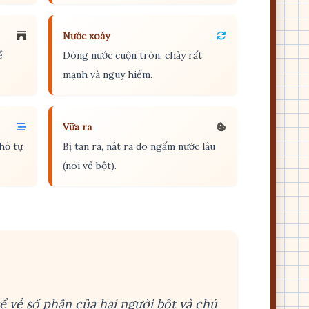
Nước xoáy
ể
Dòng nước cuộn tròn, chảy rất
mạnh và nguy hiểm.
Vữa ra
hỏ tự
Bị tan rã, nát ra do ngấm nước lâu
(nói về bột).
ể về số phận của hai người bột và chú