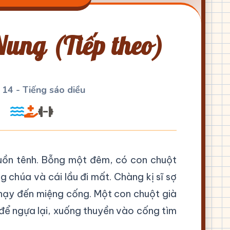
ung (Tiếp theo)
 14 - Tiếng sáo diều
buồn tênh. Bỗng một đêm, có con chuột
g chúa và cái lầu đi mất. Chàng kị sĩ sợ
chạy đến miệng cống. Một con chuột già
để ngựa lại, xuống thuyền vào cống tìm