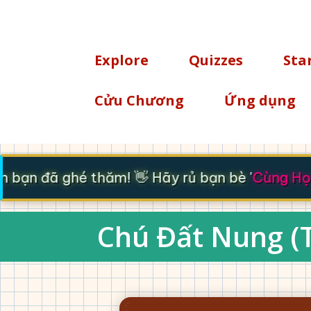
TÌM KIẾM
Explore
Quizzes
Sta
Cửu Chương
Ứng dụng
bạn đã ghé thăm! 👋 Hãy rủ bạn bè '
Cùng Học 
Chú Đất Nung (TT