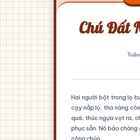
Chú Đất N
Tuần
Hai người bột trong lọ 
cạy nắp lọ, tha nàng côn
quá, thúc ngựa vọt ra, 
phục sẵn. Nó bảo chàng 
công chúa.