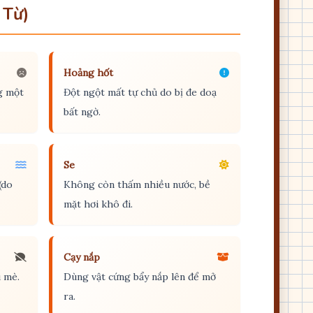
 Từ)
Hoảng hốt
g một
Đột ngột mất tự chủ do bị đe doạ
bất ngờ.
Se
(do
Không còn thấm nhiều nước, bề
mặt hơi khô đi.
Cạy nắp
 mè.
Dùng vật cứng bẩy nắp lên để mở
ra.