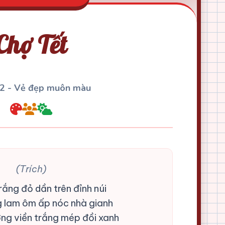
Chợ Tết
22 - Vẻ đẹp muôn màu
(Trích)
rắng đỏ dần trên đỉnh núi
 lam ôm ấp nóc nhà gianh
ng viền trắng mép đồi xanh