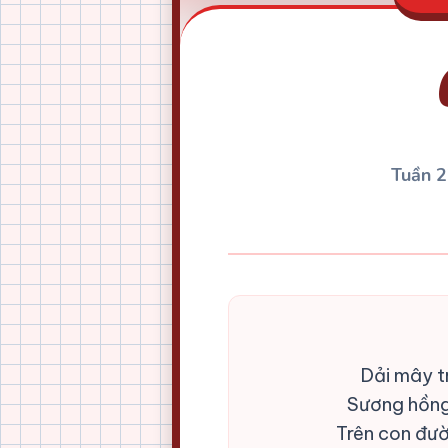
Tuần 
Dải mây t
Sương hồng
Trên con đườ