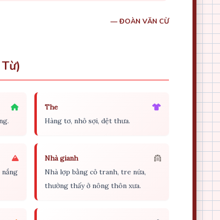
— ĐOÀN VĂN CỪ
 Từ)
The
ng.
Hàng tơ, nhỏ sợi, dệt thưa.
Nhà gianh
h nắng
Nhà lợp bằng cỏ tranh, tre nứa,
thường thấy ở nông thôn xưa.