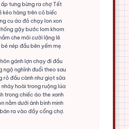
 ấp tưng bừng ra chợ Tết
ẻ kéo hàng trên cỏ biếc
ng cu áo đỏ chạy lon xon
 chống gậy bước lom khom
ắm che môi cười lặng lẽ
 bé nép đầu bên yếm mẹ
thôn gánh lợn chạy đi đầu
 ngộ nghĩnh đuổi theo sau
 rỏ đầu cành như giọt sữa
a nháy hoài trong ruộng lúa
nh trong chiếc áo the xanh
on nằm dưới ánh bình minh
bán ra vào đầy cổng chợ.