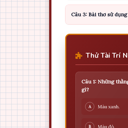
Câu 3: Bài thơ sử dụng
Thử Tài Trí 
Câu 1: Những thằn
gì?
Màu xanh.
A
Màu đỏ.
B