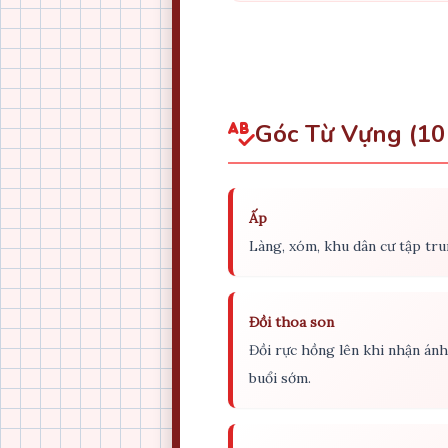
Góc Từ Vựng (10
Ấp
Làng, xóm, khu dân cư tập tru
Đồi thoa son
Đồi rực hồng lên khi nhận án
buổi sớm.