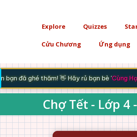
TÌM KIẾM
Explore
Quizzes
Sta
Cửu Chương
Ứng dụng
bạn đã ghé thăm! 👋 Hãy rủ bạn bè '
Cùng Học 
Chợ Tết - Lớp 4 -