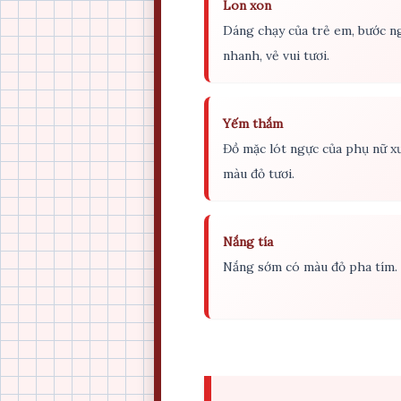
Lon xon
Dáng chạy của trẻ em, bước n
nhanh, vẻ vui tươi.
Yếm thắm
Đồ mặc lót ngực của phụ nữ xư
màu đỏ tươi.
Nắng tía
Nắng sớm có màu đỏ pha tím.