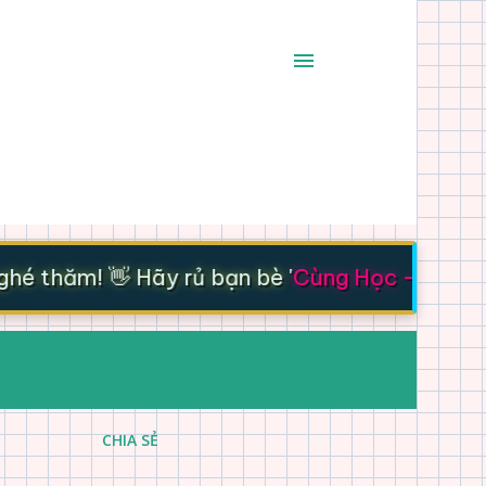
é thăm! 👋 Hãy rủ bạn bè '
Cùng Học - Cùng Ti
CHIA SẺ