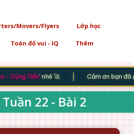
Chuyển đến nội dung chính
rters/Movers/Flyers
Lớp học
Toán đố vui - IQ
Thêm
|
- Cùng Tiến
' nhé 🚀
Cảm ơn bạn đã gh
 Tuần 22 - Bài 2