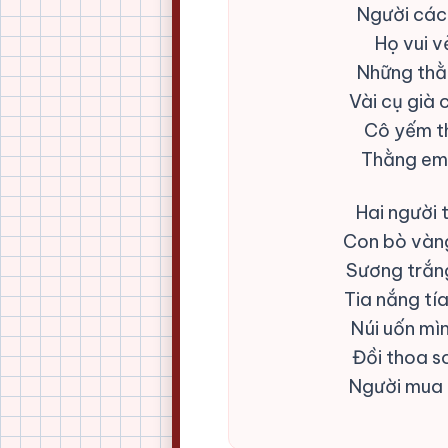
Người các
Họ vui v
Những thằ
Vài cụ già
Cô yếm th
Thằng em
Hai người 
Con bò vàng
Sương trắng
Tia nắng tí
Núi uốn mì
Đồi thoa s
Người mua 