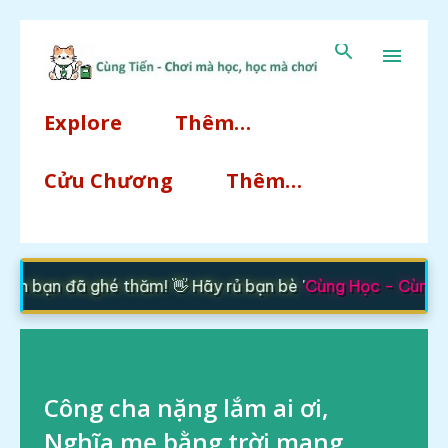
Chuyển đến nội dung chính
Explore
Thêm…
Cửu Chương
Thêm…
n bạn đã ghé thăm! 👋 Hãy rủ bạn bè '
Cùng Học - Cùng T
Công cha nặng lắm ai ơi,
Nghĩa mẹ bằng trời mang