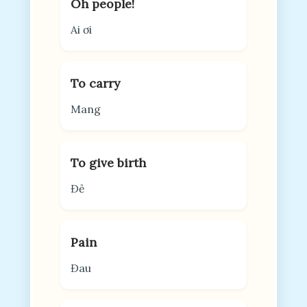
Oh people!
Ai ơi
To carry
Mang
To give birth
Đẻ
Pain
Đau