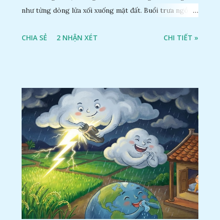
như từng dòng lửa xối xuống mặt đất. Buổi trưa ngồi
trong nhà nhìn ra sân, thấy rất rõ n...
CHIA SẺ
2 NHẬN XÉT
CHI TIẾT »