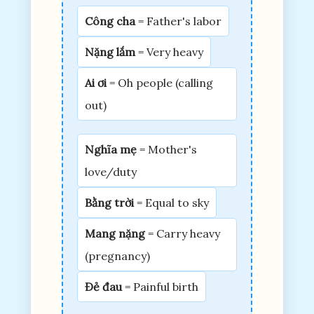
Công cha
= Father's labor
Nặng lắm
= Very heavy
Ai ơi
= Oh people (calling
out)
Nghĩa mẹ
= Mother's
love/duty
Bằng trời
= Equal to sky
Mang nặng
= Carry heavy
(pregnancy)
Đẻ đau
= Painful birth