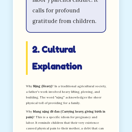
calls for profound
gratitude from children.
2. Cultural
Explanation
Why
Nặng (Heavy)
? In a traditional agricultural society,
a father's work involved heavy lifting, plowing, and
building. The word "nặng" acknowledges the sheer
physical toll of providing for a family.
Why
Mang nặng đẻ đau (Carrying heavy, giving birth in
pain)
? This is a specific idiom for pregnancy and
labor. It reminds children that their very existence
caused physical pain to their mother, a debt that can