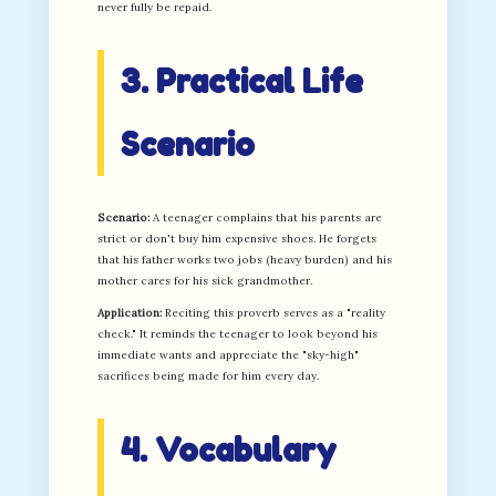
never fully be repaid.
3. Practical Life
Scenario
Scenario:
A teenager complains that his parents are
strict or don't buy him expensive shoes. He forgets
that his father works two jobs (heavy burden) and his
mother cares for his sick grandmother.
Application:
Reciting this proverb serves as a "reality
check." It reminds the teenager to look beyond his
immediate wants and appreciate the "sky-high"
sacrifices being made for him every day.
4. Vocabulary