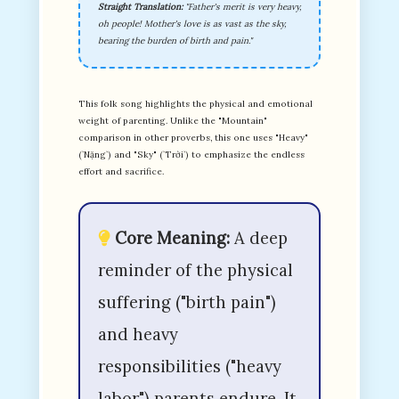
Straight Translation:
"Father's merit is very heavy,
oh people! Mother's love is as vast as the sky,
bearing the burden of birth and pain."
This folk song highlights the physical and emotional
weight of parenting. Unlike the "Mountain"
comparison in other proverbs, this one uses "Heavy"
(`Nặng`) and "Sky" (`Trời`) to emphasize the endless
effort and sacrifice.
Core Meaning:
A deep
reminder of the physical
suffering ("birth pain")
and heavy
responsibilities ("heavy
labor") parents endure. It