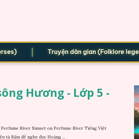
|
s)
Truyện dân gian (Folklore legends
ông Hương - Lớp 5 -
Perfume River Sunset on Perfume River Tiếng Việt
ều tà Bấm để nghe đọc Hoàng ...