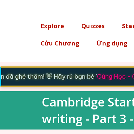
TÌM KIẾM
Explore
Quizzes
Sta
Cửu Chương
Ứng dụng
đã ghé thăm! 👋 Hãy rủ bạn bè '
Cùng Học - C
Cambridge Start
writing - Part 3