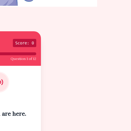
Score: 0
Question 1 of 12
 are here.