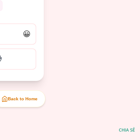
😀
✋
Back to Home
CHIA SẺ