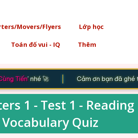
Chuyển đến nội dung chính
rters/Movers/Flyers
Lớp học
Toán đố vui - IQ
Thêm
|
ùng Tiến
' nhé 🚀
Cảm ơn bạn đã ghé th
ers 1 - Test 1 - Reading
 - Vocabulary Quiz