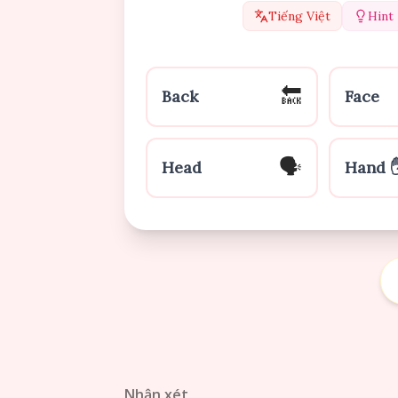
Tiếng Việt
Hint
🔙
Back
Face
🗣
Head ️
Hand 
Nhận xét