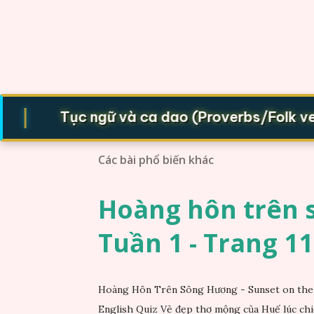
|
Tục ngữ và ca dao (Proverbs/Folk verse
Các bài phổ biến khác
Hoàng hôn trên s
Tuần 1 - Trang 11
Hoàng Hôn Trên Sông Hương - Sunset on the 
English Quiz Vẻ đẹp thơ mộng của Huế lúc chi