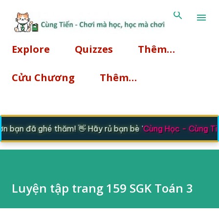
Chuyển đến nội dung chính
Explore
Quizzes
Thêm…
Cửu Chương
Thêm…
 bạn đã ghé thăm! 👋 Hãy rủ bạn bè '
Cùng Học - Cùng Tiế
Luyện tập trang 159 SGK Toán 3