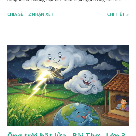
ra sân, thấy rất rõ n...
CHIA SẺ
2 NHẬN XÉT
CHI TIẾT »
Ông trời bật lửa - Bài Thơ - Lớp 3